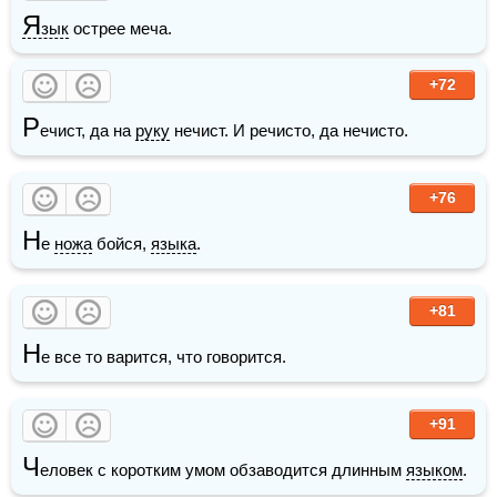
Я
зык
 острее меча.
+72
Р
ечист, да на 
руку
 нечист. И речисто, да нечисто.
+76
Н
е 
ножа
 бойся, 
языка
.
+81
Н
е все то варится, что говорится.
+91
Ч
еловек с коротким умом обзаводится длинным 
языком
.