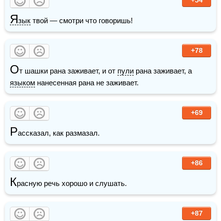
Я
зык
 твой — смотри что говоришь!
+78
О
т шашки рана заживает, и от 
пули
 рана заживает, а 
языком
 нанесенная рана не заживает.
+69
Р
ассказал, как размазал.
+86
К
расную речь хорошо и слушать.
+87