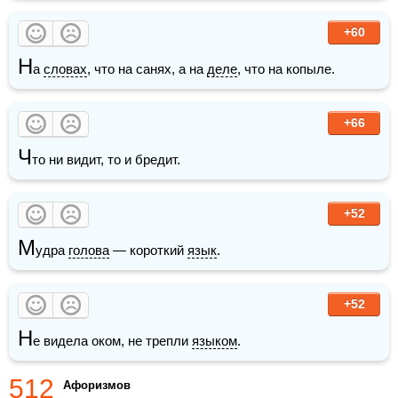
+60
Н
а 
словах
, что на санях, а на 
деле
, что на копыле.
+66
Ч
то ни видит, то и бредит.
+52
М
удра 
голова
 — короткий 
язык
. 
+52
Н
е видела оком, не трепли 
языком
.
512
Афоризмов