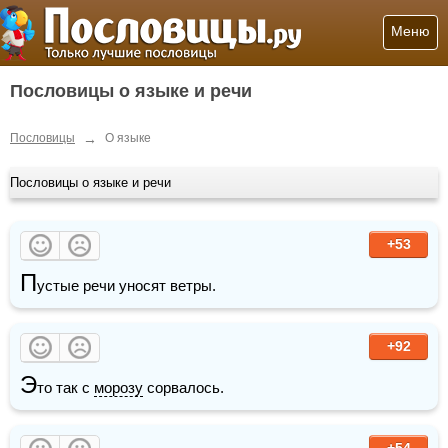
Меню
Пословицы о языке и речи
→
Пословицы
О языке
Пословицы о языке и речи
+53
П
устые речи уносят ветры.
+92
Э
то так с 
морозу
 сорвалось.
+54