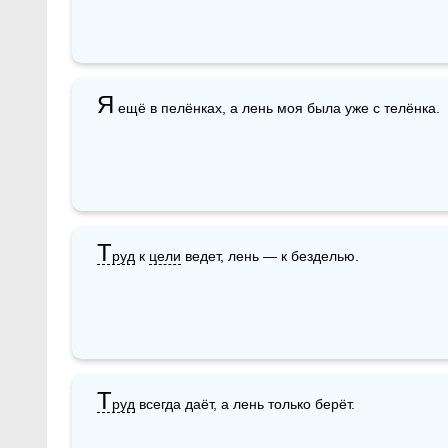
Я
 ещё в пелёнках, а лень моя была уже с телёнка.
Т
руд
 к 
цели
 ведет, лень — к безделью.
Т
руд
 всегда даёт, а лень только берёт.