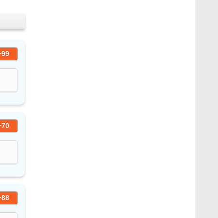
+99
+70
+88