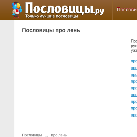
Послов
Пословицы про лень
По
ру
уж
пр
пр
про
про
про
про
пр
пр
пр
→
Пословицы
про лень