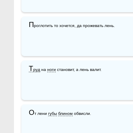
П
роглотить то хочется, да прожевать лень.
Т
руд
 на 
ноги
 становит, а лень валит. 
О
т лени 
губы
блином
 обвисли.