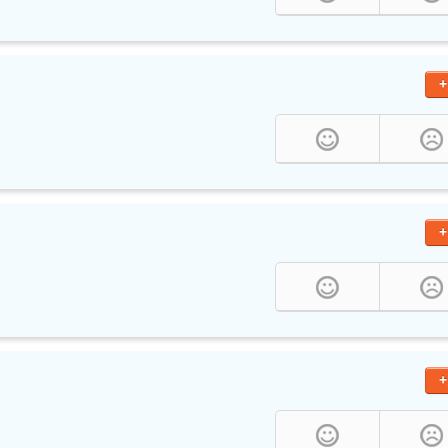
+
+
+