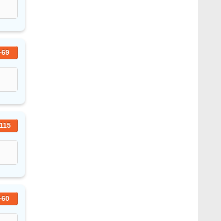
+69
115
+60