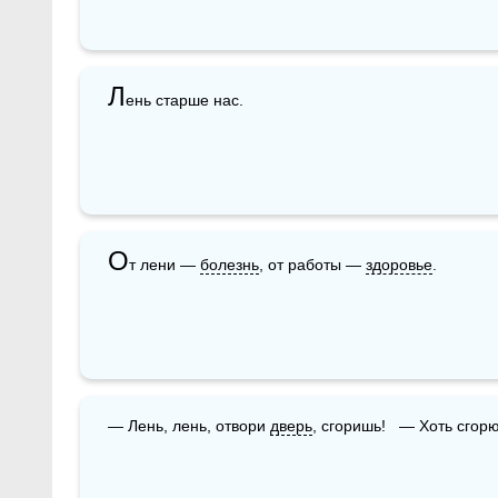
Л
ень старше нас.
О
т лени — 
болезнь
, от работы — 
здоровье
.
— Лень, лень, отвори 
дверь
, сгоришь!   — Хоть сгор