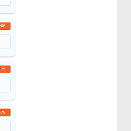
+66
+75
+78