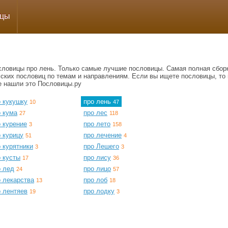
ицы
словицы про лень. Только самые лучшие пословицы. Самая полная сбор
сских пословиц по темам и направлениям. Если вы ищете пословицы, то 
е нашли это Пословицы.ру
о кукушку
про лень
10
47
о кума
про лес
27
118
 курение
про лето
3
158
 курицу
про лечение
51
4
 курятники
про Лешего
3
3
 кусты
про лису
17
36
о лед
про лицо
24
57
о лекарства
про лоб
13
18
о лентяев
про лодку
19
3