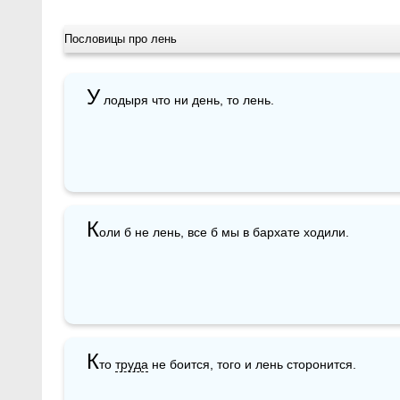
Пословицы про лень
У
 лодыря что ни день, то лень.
К
оли б не лень, все б мы в бархате ходили.
К
то 
труда
 не боится, того и лень сторонится. 