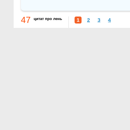
47
цитат про лень
1
2
3
4