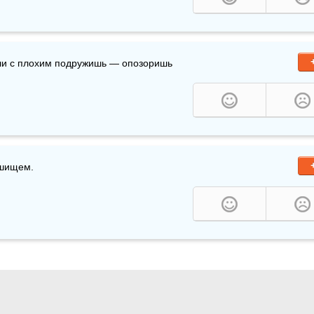
ли с плохим подружишь — опозоришь 
ешищем.