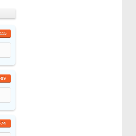
115
+99
+74