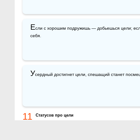
Е
сли с хорошим подружишь — добьешься цели; ес
себя.
У
сердный достигнет цели, спешащий станет посм
11
Статусов про цели