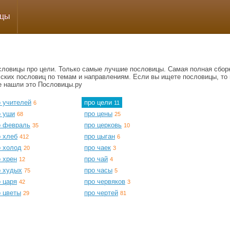
ицы
словицы про цели. Только самые лучшие пословицы. Самая полная сбор
сских пословиц по темам и направлениям. Если вы ищете пословицы, то 
е нашли это Пословицы.ру
о учителей
про цели
6
11
о уши
про цены
68
25
о февраль
про церковь
35
10
о хлеб
про цыган
412
6
о холод
про чаек
20
3
 хрен
про чай
12
4
о худых
про часы
75
5
 царя
про червяков
42
3
о цветы
про чертей
29
81