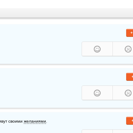
+
ивут своими 
желаниями
.