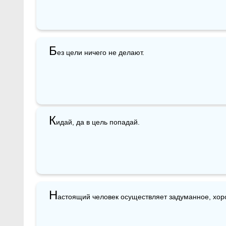
Б
ез цели ничего не делают.
К
идай, да в цель попадай.
Н
астоящий человек осуществляет задуманное, хор