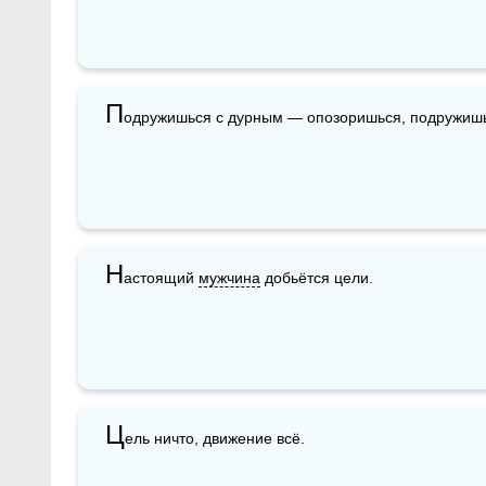
П
одружишься с дурным — опозоришься, подружишь
Н
астоящий 
мужчина
 добьётся цели.
Ц
ель ничто, движение всё.