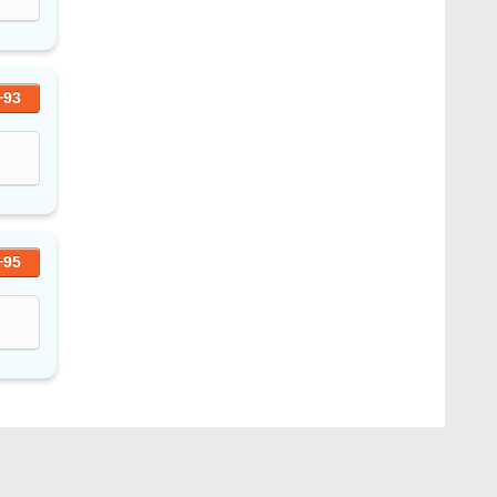
+93
+95