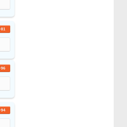
+81
+96
+94