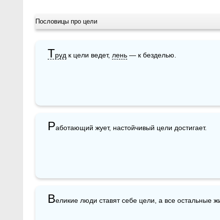
Пословицы про цели
Т
руд
 к цели ведет, 
лень
 — к безделью.
Р
аботающий жует, настойчивый цели достигает.
В
еликие люди ставят себе цели, а все остальные ж