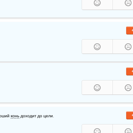
оший 
конь
 доходит до цели.