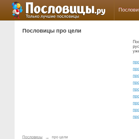
Послов
Пословицы про цели
По
ру
уж
пр
пр
пр
пр
пр
про
пр
про
пр
→
Пословицы
про цели