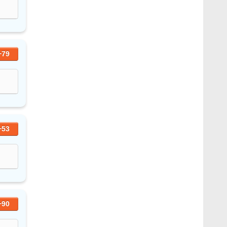
+79
+53
+90