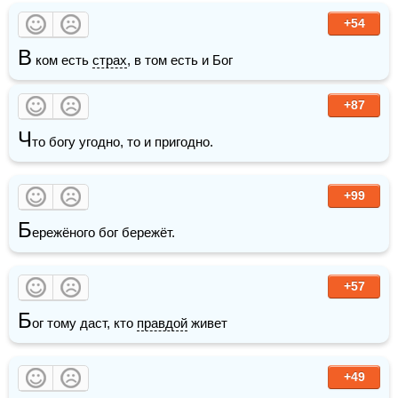
+54
В
 ком есть 
страх
, в том есть и Бог
+87
Ч
то богу угодно, то и пригодно.
+99
Б
ережёного бог бережёт.
+57
Б
ог тому даст, кто 
правдой
 живет
+49