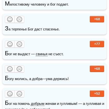
М
илостивому человеку и бог подает.
+68
З
а терпенье Бог даст спасенье.
+77
Б
ог не выдаст — 
свинья
 не съест.
+68
Б
огу молись, а добра—ума держись!
+52
Б
ог на помочь 
добрым
 женам и гулливым! — а гулливая и 