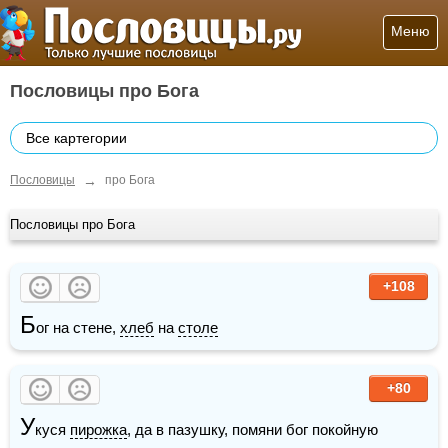
Меню
Пословицы про Бога
Все картегории
→
Пословицы
про Бога
Пословицы про Бога
+108
Б
ог на стене, 
хлеб
 на 
столе
+80
У
куся 
пирожка
, да в пазушку, помяни бог покойную 