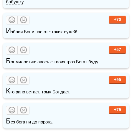
бабушку
.
+70
И
збави Бог и нас от этаких судей!
+57
Б
ог милостив: авось с твоих гроз Богат буду
+95
К
то рано встает, тому Бог дает.
+79
Б
ез бога ни до порога. 