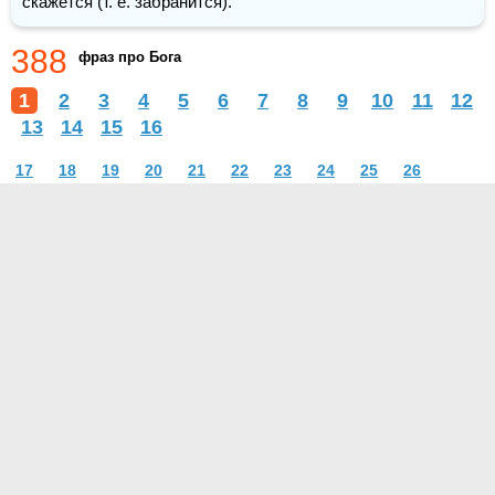
скажется (т. е. забранится).
388
фраз про Бога
1
2
3
4
5
6
7
8
9
10
11
12
13
14
15
16
17
18
19
20
21
22
23
24
25
26