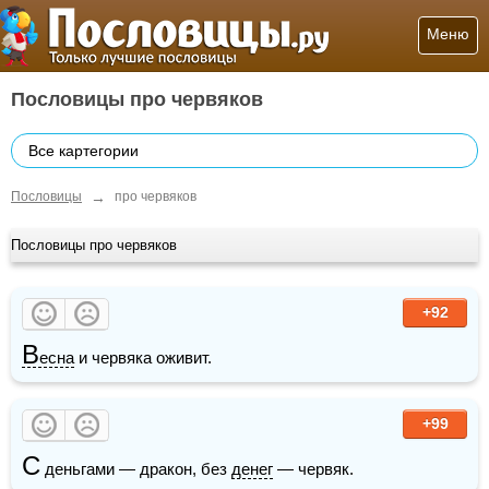
Меню
Пословицы про червяков
Все картегории
→
Пословицы
про червяков
Пословицы про червяков
+92
В
есна
 и червяка оживит.
+99
С
 деньгами — дракон, без 
денег
 — червяк.