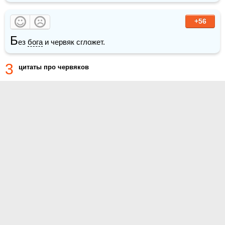
+56
Б
ез 
бога
 и червяк сгложет.
3
цитаты про червяков