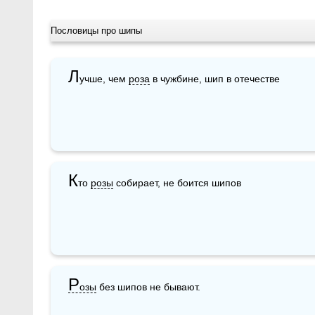
Пословицы про шипы
Л
учше, чем 
роза
 в чужбине, шип в отечестве
К
то 
розы
 собирает, не боится шипов
Р
озы
 без шипов не бывают.