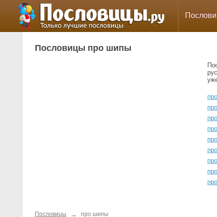
Послов
Пословицы про шипы
По
ру
уж
про
про
пр
про
про
про
про
пр
пр
→
Пословицы
про шипы