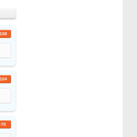
108
104
+70