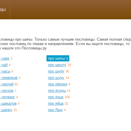
ицы
словицы про шипы. Только самые лучшие пословицы. Самая полная сбо
сских пословиц по темам и направлениям. Если вы ищете пословицы, то 
е нашли это Пословицы.ру
 чаек
про шипы
3
3
 чай
про школу
4
10
о часы
про шубу
5
36
 червяков
про щуку
3
14
 чертей
про яблоки
81
9
 чеснок
про ягоды
7
12
 четверг
про язык
4
205
о шакалов
про яйца
4
32
о шапку
про Яшу
31
4