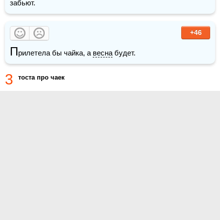
забьют.
+46
П
рилетела бы чайка, а 
весна
 будет.
3
тоста про чаек