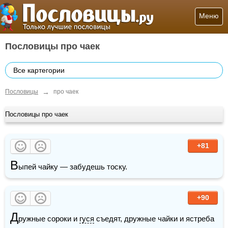
Меню
Пословицы про чаек
Все картегории
→
Пословицы
про чаек
Пословицы про чаек
+81
В
ыпей чайку — забудешь тоску.
+90
Д
ружные сороки и 
гуся
 съедят, дружные чайки и ястреба 