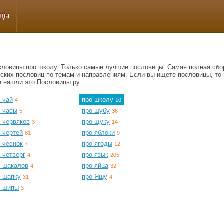
ицы
словицы про школу. Только самые лучшие пословицы. Самая полная сбо
сских пословиц по темам и направлениям. Если вы ищете пословицы, то 
е нашли это Пословицы.ру
 чай
про школу
4
10
о часы
про шубу
5
36
 червяков
про щуку
3
14
 чертей
про яблоки
81
9
 чеснок
про ягоды
7
12
 четверг
про язык
4
205
о шакалов
про яйца
4
32
о шапку
про Яшу
31
4
о шипы
3