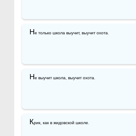
Н
е только школа выучит, выучит охота. 
Н
е выучит школа, выучит охота.
К
рик, как в жидовской школе.