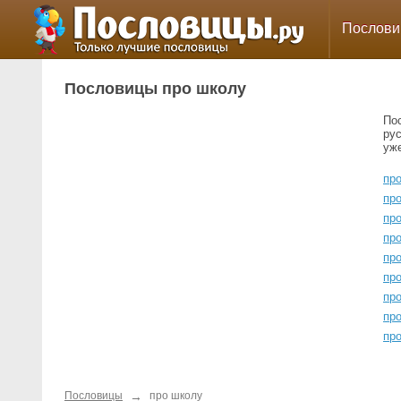
Послов
Пословицы про школу
По
ру
уж
про
пр
про
про
про
про
пр
пр
пр
→
Пословицы
про школу