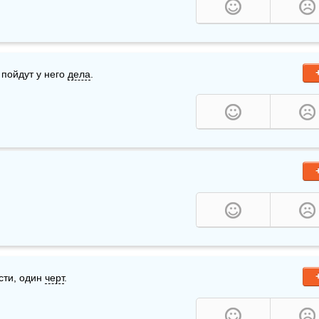
пойдут у него 
дела
.
ти, один 
черт
.