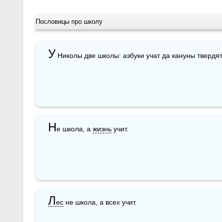
Пословицы про школу
У
 Николы две школы: азбуки учат да кануны твердят
Н
е школа, а 
жизнь
 учит. 
Л
ес
 не школа, а всех учит.