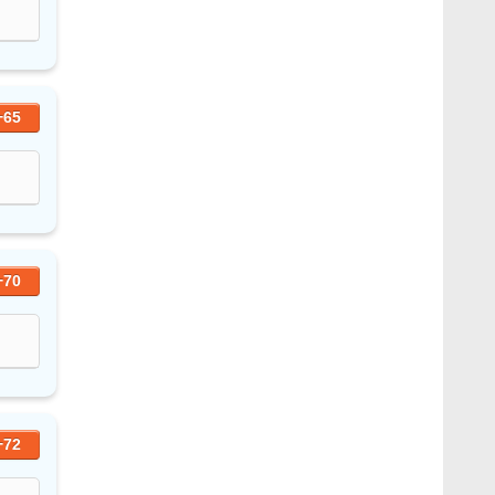
+65
+70
+72