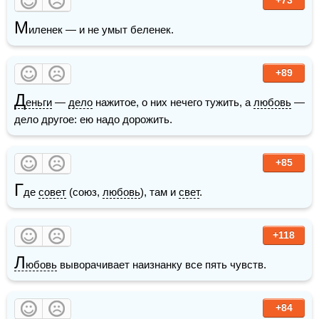
М
иленек — и не умыт беленек.
+89
Д
еньги
 — 
дело
 нажитое, о них нечего тужить, а 
любовь
 — 
дело другое: ею надо дорожить.
+85
Г
де 
совет
 (союз, 
любовь
), там и 
свет
.
+118
Л
юбовь
 выворачивает наизнанку все пять чувств. 
+84