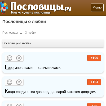
Меню
Пословицы о любви
→
Пословицы
О любви
Пословицы о любви
+100
Г
оре
 мне с вами — карими очами.
+104
К
огда соединятся два 
сердца
, сарай кажется дворцом. 
+73