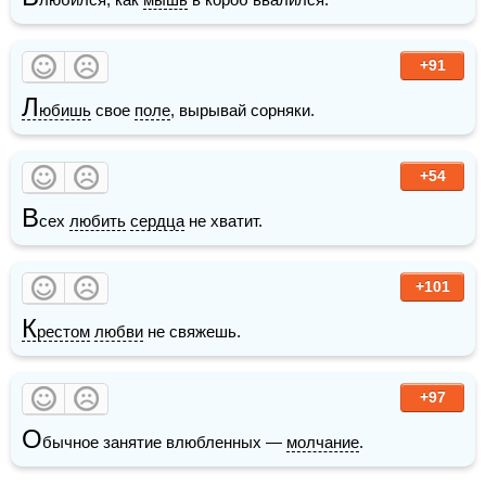
+91
Л
юбишь
 свое 
поле
, вырывай сорняки.
+54
В
сех 
любить
сердца
 не хватит.
+101
К
рестом
любви
 не свяжешь.
+97
О
бычное занятие влюбленных — 
молчание
. 