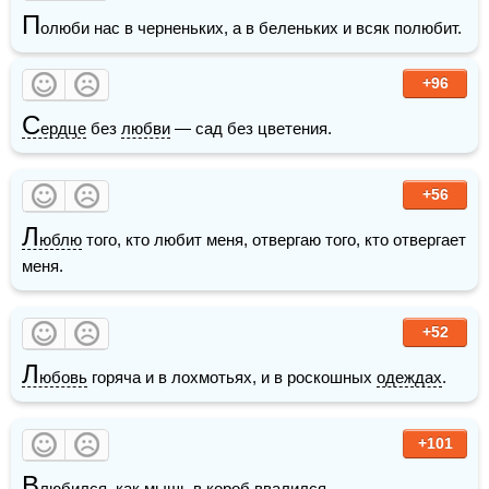
П
олюби нас в черненьких, а в беленьких и всяк полюбит.
+96
С
ердце
 без 
любви
 — сад без цветения. 
+56
Л
юблю
 того, кто любит меня, отвергаю того, кто отвергает 
меня.
+52
Л
юбовь
 горяча и в лохмотьях, и в роскошных 
одеждах
. 
+101
В
любился, как 
мышь
 в короб ввалился.