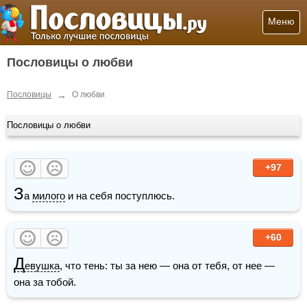
Меню
Пословицы о любви
→
Пословицы
О любви
Пословицы о любви
+97
З
а 
милого
 и на себя поступлюсь.
+60
Д
евушка
, что тень: ты за нею — она от тебя, от нее — 
она за тобой.