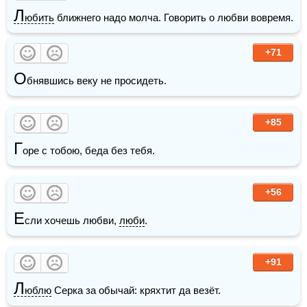
Л
юбить
 ближнего надо молча. Говорить о любви вовремя.
+71
О
бнявшись веку не просидеть.
+85
Г
оре с тобою, беда без тебя.
+56
Е
сли хочешь любви, 
люби
.
+91
Л
юблю
 Серка за обычай: кряхтит да везёт. 