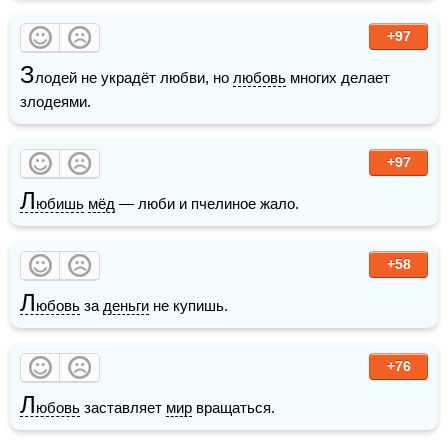
+97
З
лодей не украдёт любви, но 
любовь
 многих делает 
злодеями. 
+97
Л
юбишь
мёд
 — люби и пчелиное жало. 
+58
Л
юбовь
 за 
деньги
 не купишь. 
+76
Л
юбовь
 заставляет 
мир
 вращаться.