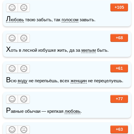
+105
Л
юбовь
 твою забыть, так 
голосом
 завыть.
+68
Х
оть в лесной избушке жить, да за 
милым
 быть. 
+61
В
сю 
воду
 не перепьёшь, всех 
женщин
 не перецелуешь.
+77
Р
авные обычаи — крепкая 
любовь
.
+63