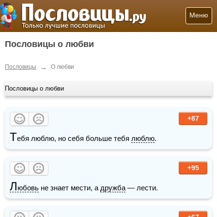
Меню
Пословицы о любви
→
Пословицы
О любви
Пословицы о любви
+87
Т
ебя люблю, но себя больше тебя 
люблю
.
+95
Л
юбовь
 не знает мести, а 
дружба
 — лести.
+67