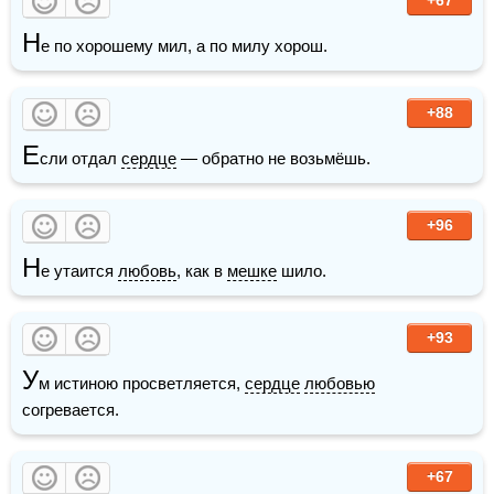
Н
е по хорошему мил, а по милу хорош.
+88
Е
сли отдал 
сердце
 — обратно не возьмёшь. 
+96
Н
е утаится 
любовь
, как в 
мешке
 шило. 
+93
У
м истиною просветляется, 
сердце
любовью
согревается.
+67