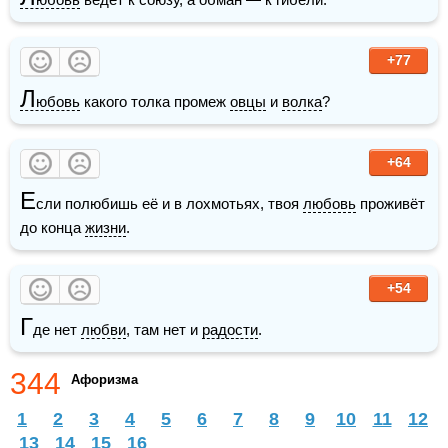
+77
Л
юбовь
 какого толка промеж 
овцы
 и 
волка
?
+64
Е
сли полюбишь её и в лохмотьях, твоя 
любовь
 проживёт 
до конца 
жизни
. 
+54
Г
де нет 
любви
, там нет и 
радости
.
344
Афоризма
1
2
3
4
5
6
7
8
9
10
11
12
13
14
15
16