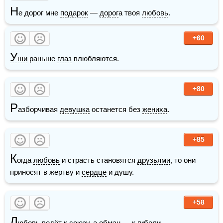
Н
е дорог мне 
подарок
 — 
дорог
а твоя 
любовь
.
+60
У
ши
 раньше 
глаз
 влюбляются.
+80
Р
азборчивая 
девушка
 останется без 
жениха
.
+85
К
огда 
любовь
 и страсть становятся 
друзьями
, то они 
приносят в жертву и 
сердце
 и душу.
+58
Л
юбовь
 ведёт к союзу, а обман — к гибели.