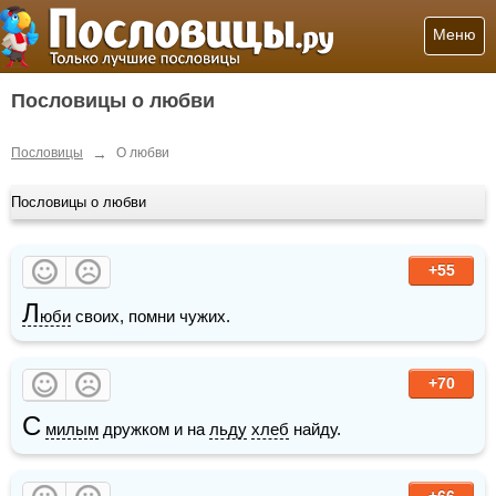
Меню
Пословицы о любви
→
Пословицы
О любви
Пословицы о любви
+55
Л
юби
 своих, помни чужих. 
+70
С
милым
 дружком и на 
льду
хлеб
 найду. 
+66