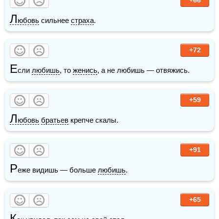
Л
юбовь
 сильнее 
страха
.
+72
Е
сли 
любишь
, то 
женись
, а не любишь — отвяжись.
+59
Л
юбовь
братьев
 крепче скалы.
+91
Р
еже видишь — больше 
любишь
.
+65
К