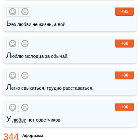
+85
Б
ез 
любви
 не 
жизнь
, а вой.
+68
Л
юблю
 молодца за обычай. 
+88
Л
егко свыкаться, трудно расставаться.
+90
У
любви
 нет советчиков. 
344
Афоризма