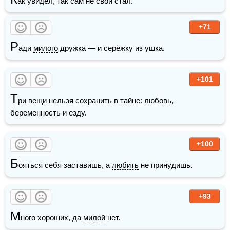
ак увидел, так сам не свой стал.
+71
Р
ади 
милого
 дружка — и серёжку из ушка.
+101
Т
ри вещи нельзя сохранить в 
тайне
: 
любовь
, 
беременность и езду. 
+100
Б
ояться себя заставишь, а 
любить
 не принудишь.
+93
М
ного хороших, да 
милой
 нет.