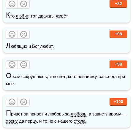
+82
К
то 
любит
, тот дважды живёт. 
+98
Л
юбящих и 
Бог
любит
.
+98
О
 ком сокрушаюсь, того нет; кого ненавижу, завсегда при 
мне.
+100
П
ривет за привет и любовь за 
любовь
, а завистливому — 
хрену
 да перцу, и то не с нашего 
стола
.