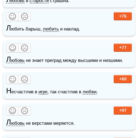
юбовь
 в 
старости
 страшна.
+76
Л
юбить барыш, 
любить
 и наклад. 
+77
Л
юбовь
 не знает преград между высшими и низшими.
+60
Н
есчастлив в 
игре
, так счастлив в 
любви
.
+97
Л
юбовь
 не верстами меряется.