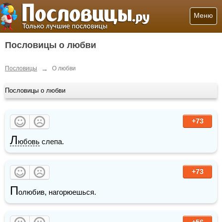
Меню
Пословицы о любви
→
Пословицы
О любви
Пословицы о любви
+73
Л
юбовь
 слепа.
+73
П
олюбив, нагорюешься.
+56