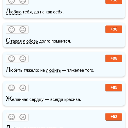
Л
юблю
 тебя, да не как себя. 
+90
С
тарая
любовь
 долго помнится.
+98
Л
юбить тяжело; не 
любить
 — тяжелее того.
+85
Ж
еланная 
сердцу
 — всегда красива.
+53
Л