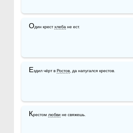
О
дин крест 
хлеба
 не ест.
Е
здил чёрт в 
Ростов
, да напугался крестов.
К
рестом 
любви
 не свяжешь.