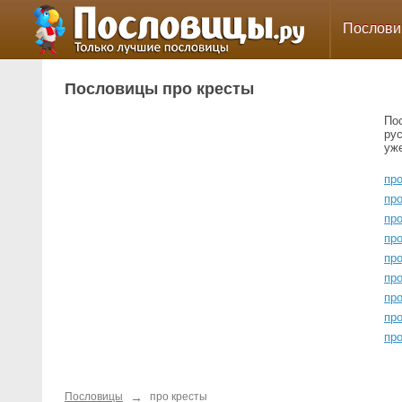
Послов
Пословицы про кресты
По
ру
уж
про
пр
пр
про
про
про
про
пр
про
→
Пословицы
про кресты