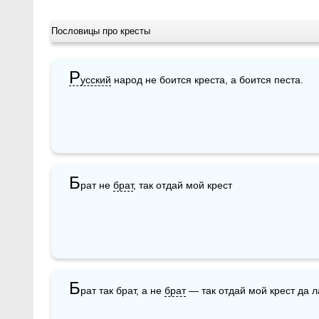
Пословицы про кресты
Р
усский
 народ не боится креста, а боится песта.
Б
рат не 
брат
, так отдай мой крест
Б
рат так брат, а не 
брат
 — так отдай мой крест да л