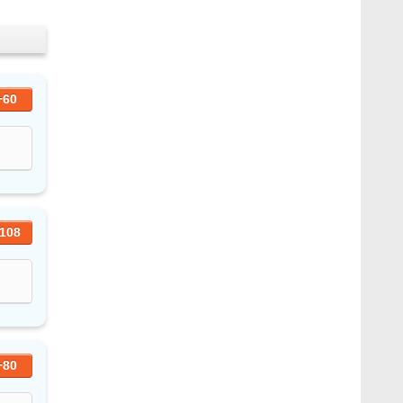
+60
108
+80