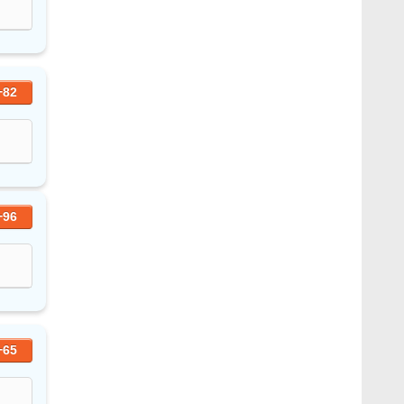
+82
+96
+65