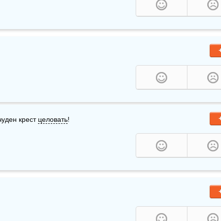
чуден крест 
целовать
!