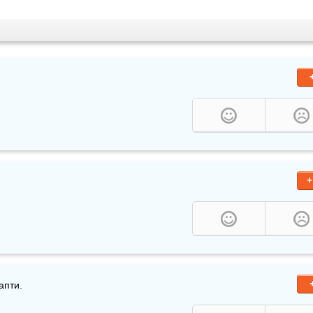
+
апти.