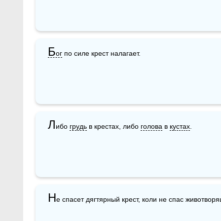
Б
ог
 по силе крест налагает.
Л
ибо 
грудь
 в крестах, либо 
голова
 в 
кустах
.
Н
е спасет дягтярный крест, коли не спас животвор