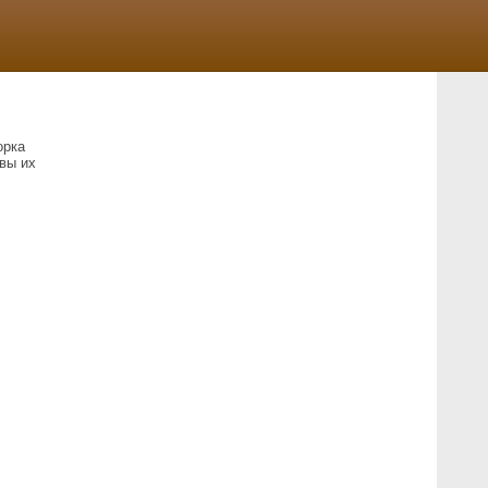
орка
вы их