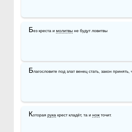
Б
ез креста и 
молитвы
 не будут ловитвы
Б
лагословите под злат венец стать, закон принять, 
К
оторая 
рука
 крест кладёт, та и 
нож
 точит.