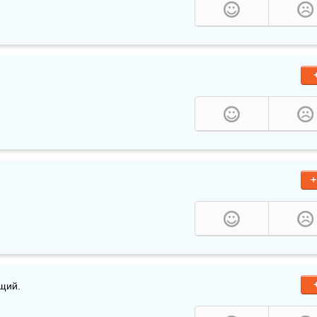
+
ящий.