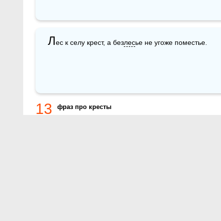
Л
ес к селу крест, а без
лес
ье не угоже поместье.
13
фраз про кресты