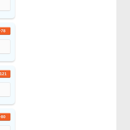
+78
121
+80