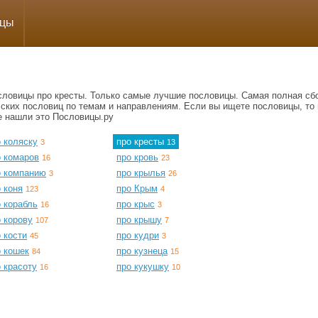
ицы
словицы про кресты. Только самые лучшие пословицы. Самая полная сб
сских пословиц по темам и направлениям. Если вы ищете пословицы, то 
е нашли это Пословицы.ру
 коляску
про кресты
3
13
о комаров
про кровь
16
23
о компанию
про крылья
3
26
 коня
про Крым
123
4
 корабль
про крыс
16
3
 корову
про крышу
107
7
 кости
про кудри
45
3
о кошек
про кузнеца
84
15
 красоту
про кукушку
16
10