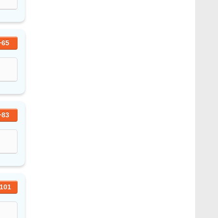
+65
+83
101