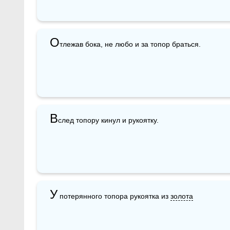
О
тлежав бока, не любо и за топор браться. 
В
след топору кинул и рукоятку.
У
 потерянного топора рукоятка из 
золота