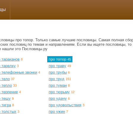
ицы
словицы про топор. Только самые лучшие пословицы. Самая полная сбо
сских пословиц по темам и направлениям. Если вы ищете пословицы, то 
е нашли это Пословицы.ру
 тараканов
про топор
8
45
 тарелку
про траву
3
49
о телефонные звонки
про трубы
4
6
 тело
про труд
37
151
 тепло
про туман
33
8
 терпение
про тюрьму
4
12
о тещу
про удачу
9
6
 тигра
про удовольствия
8
3
о толстых
про ужин
3
7