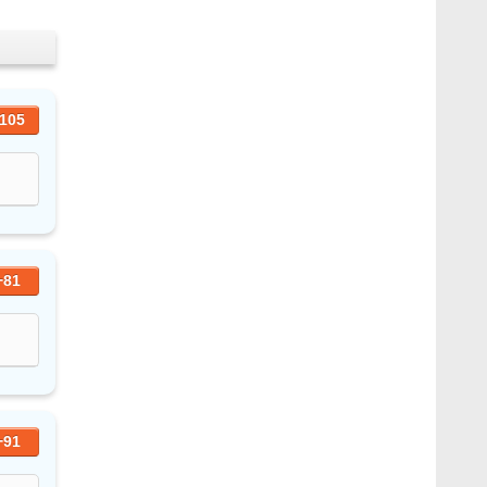
105
+81
+91