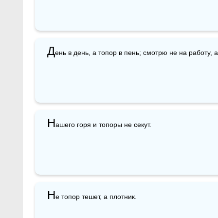
Д
ень в день, а топор в пень; смотрю не на работу, 
Н
ашего горя и топоры не секут.
Н
е топор тешет, а плотник.