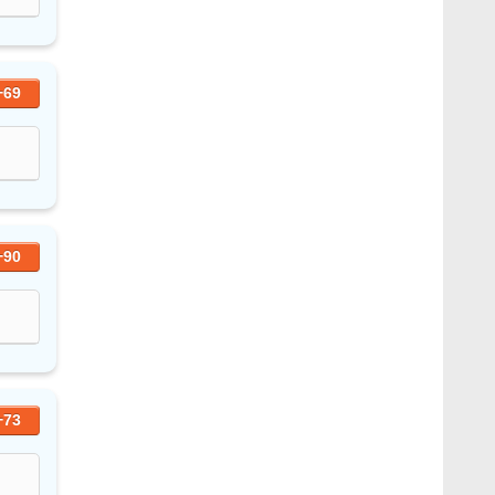
+69
+90
+73