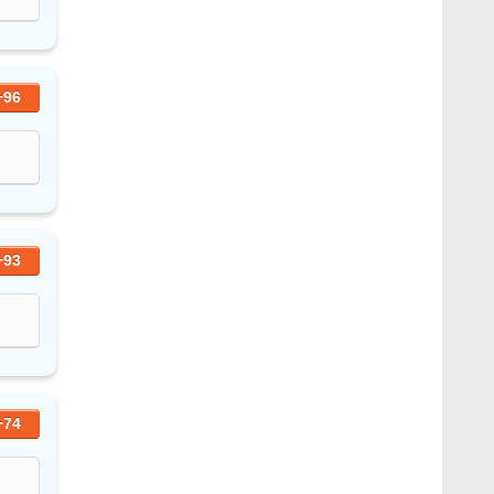
+96
+93
+74