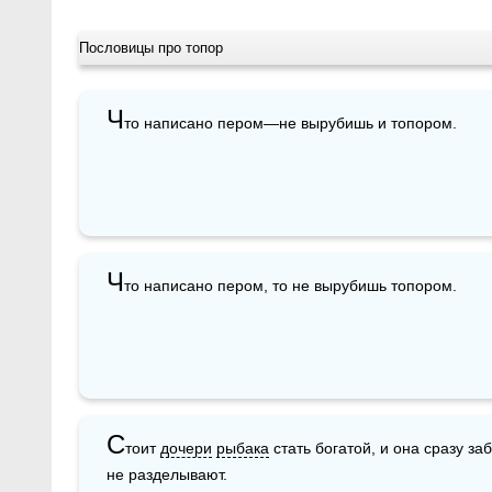
Пословицы про топор
Ч
то написано пером—не вырубишь и топором.
Ч
то написано пером, то не вырубишь топором.
С
тоит 
дочери
рыбака
 стать богатой, и она сразу за
не разделывают.