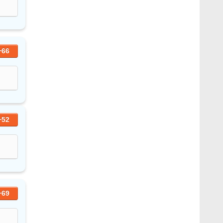
+66
+52
+69