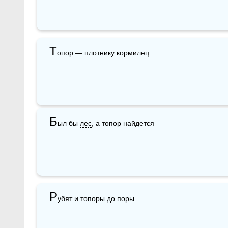
Т
опор — плотнику кормилец.
Б
ыл бы 
лес
, а топор найдется
Р
убят и топоры до поры.