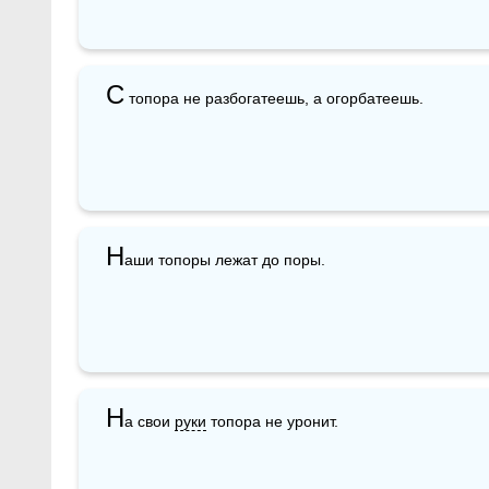
С
 топора не разбогатеешь, а огорбатеешь.
Н
аши топоры лежат до поры.
Н
а свои 
руки
 топора не уронит.