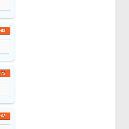
+62
+72
+63