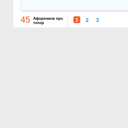
45
Афоризмов про
1
2
3
топор