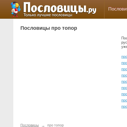
Послов
Пословицы про топор
По
ру
уж
про
про
пр
про
про
про
пр
про
пр
→
Пословицы
про топор