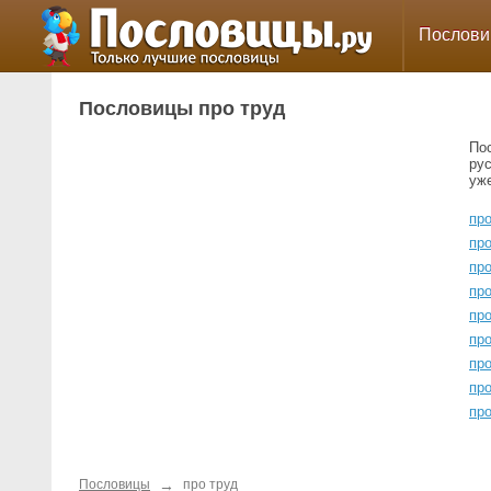
Послов
Пословицы про труд
По
ру
уж
про
про
про
пр
про
пр
про
про
пр
→
Пословицы
про труд