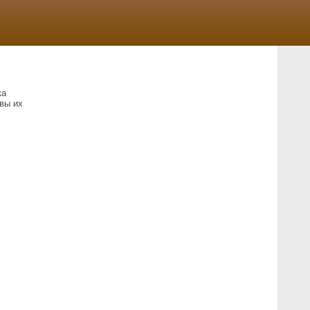
ка
вы их