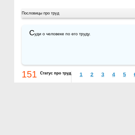
Пословицы про труд
С
уди о человеке по его труду.
151
Статус про труд
1
2
3
4
5