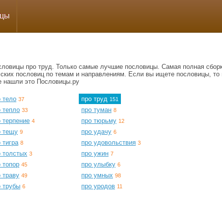
ицы
словицы про труд. Только самые лучшие пословицы. Самая полная сбор
сских пословиц по темам и направлениям. Если вы ищете пословицы, то 
е нашли это Пословицы.ру
 тело
про труд
37
151
 тепло
про туман
33
8
 терпение
про тюрьму
4
12
о тещу
про удачу
9
6
 тигра
про удовольствия
8
3
о толстых
про ужин
3
7
 топор
про улыбку
45
6
 траву
про умных
49
98
о трубы
про уродов
6
11