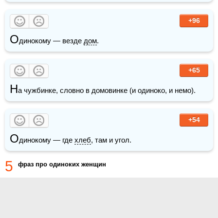
+96
О
динокому — везде 
дом
.
+65
Н
а чужбинке, словно в домовинке (и одиноко, и немо).
+54
О
динокому — где 
хлеб
, там и угол.
5
фраз про одиноких женщин