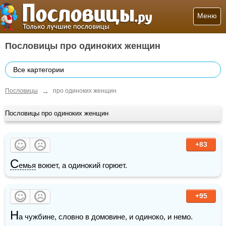
Меню
Пословицы про одиноких женщин
Все картегории
→
Пословицы
про одиноких женщин
Пословицы про одиноких женщин
+83
С
емья
 воюет, а одинокий горюет.
+95
Н
а чужбине, словно в домовине, и одиноко, и немо.