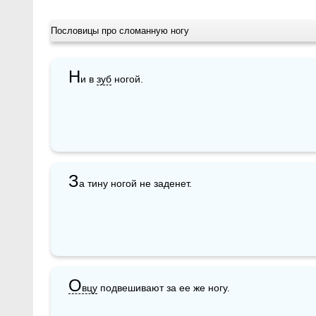
Пословицы про сломанную ногу
Н
и в 
зуб
 ногой.
З
а тину ногой не заденет. 
О
вцу
 подвешивают за ее же ногу.