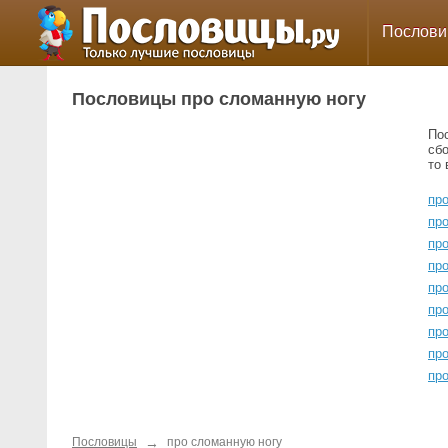
Послов
Пословицы про сломанную ногу
По
сб
то
пр
пр
пр
про
про
про
пр
пр
пр
→
Пословицы
про сломанную ногу