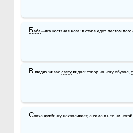
Б
аба
—яга костяная нога: в ступе едет, пестом пог
В
 людях живал 
свету
 видал: топор на ногу обувал, 
С
ваха чужбинку нахваливает, а сама в нее ни ногой