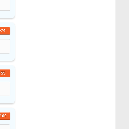
+74
+55
100