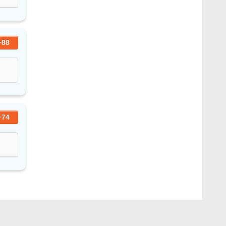
+88
+74