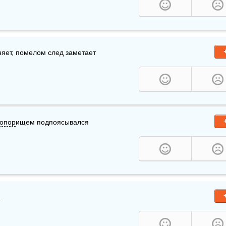
оняет, помелом след заметает
топор
ищем подпоясывался
.