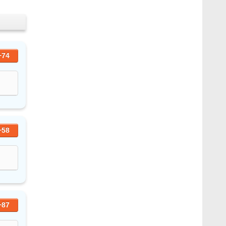
+74
+58
+87