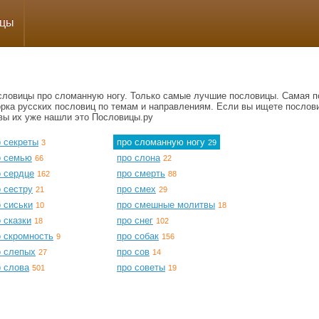
ицы
словицы про сломанную ногу. Только самые лучшие пословицы. Самая п
орка русских пословиц по темам и направлениям. Если вы ищете послов
 вы их уже нашли это Пословицы.ру
о секреты
про сломанную ногу
3
29
о семью
про слона
66
22
о сердце
про смерть
162
88
 сестру
про смех
21
29
 сиськи
про смешные молитвы
10
18
 сказки
про снег
18
102
о скромность
про собак
9
156
о слепых
про сов
27
14
о слова
про советы
501
19