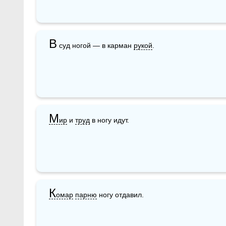
В
 суд ногой — в карман 
рукой
.
М
ир
 и 
труд
 в ногу идут.
К
омар
парню
 ногу отдавил. 