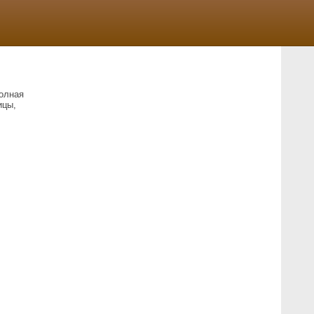
олная
ицы,