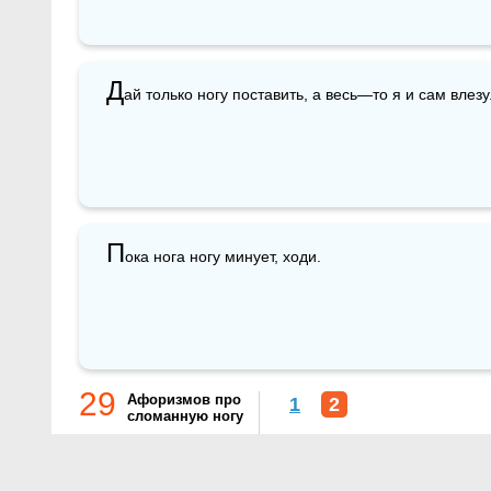
Д
ай только ногу поставить, а весь—то я и сам влезу
П
ока нога ногу минует, ходи. 
29
Афоризмов про
1
2
сломанную ногу