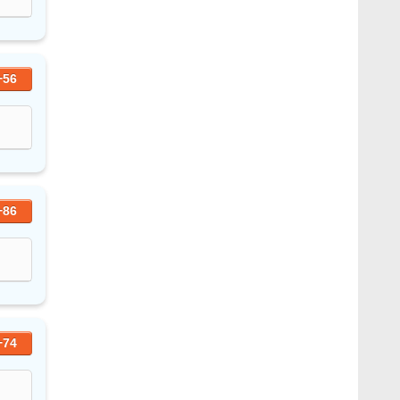
+56
+86
+74