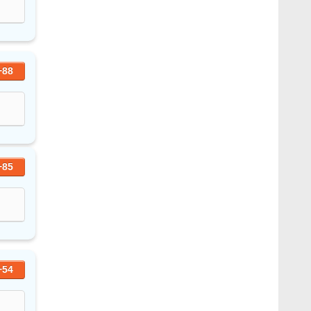
+88
+85
+54