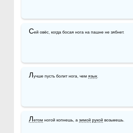
С
ей овёс, когда босая нога на пашне не зябнет.
Л
учше пусть болит нога, чем 
язык
.
Л
етом
 ногой копнешь, а 
зимой
рукой
 возьмешь.