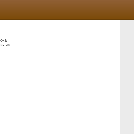
орка
вы их