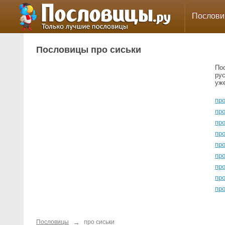
Послов
Пословицы про сиськи
По
ру
уж
пр
про
про
про
пр
пр
пр
пр
про
→
Пословицы
про сиськи