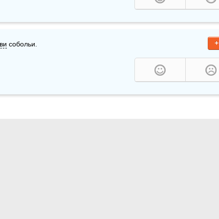
+
ви
 собольи.