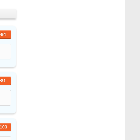
+84
+81
103