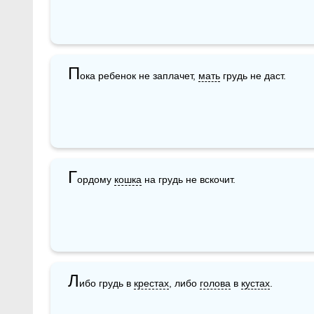
П
ока ребенок не заплачет, 
мать
 грудь не даст.
Г
ордому 
кошка
 на грудь не вскочит.
Л
ибо грудь в 
крестах
, либо 
голова
 в 
кустах
.