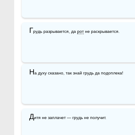
Г
рудь разрывается, да 
рот
 не раскрывается.
Н
а духу сказано, так знай грудь да подоплека!
Д
итя не заплачет — грудь не получит.