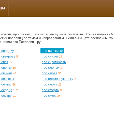
ицы
словицы про сиськи. Только самые лучшие пословицы. Самая полная сб
сских пословиц по темам и направлениям. Если вы ищете пословицы, то 
е нашли это Пословицы.ру
о свадьбу
про сиськи
11
10
 свекровь
про сказки
5
18
 свет
про скромность
77
9
 свечку
про слепых
15
27
о свиней
про слова
48
501
о секреты
про сломанную ногу
3
29
о семью
про слона
66
22
о сердце
про смерть
162
88
 сестру
про смех
21
29