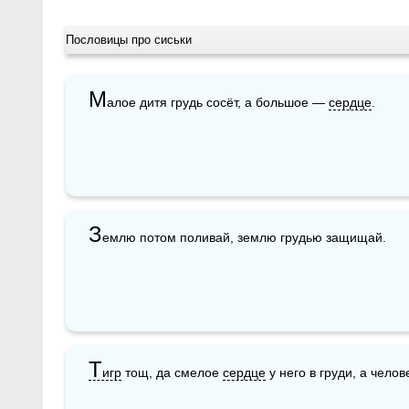
Пословицы про сиськи
М
алое дитя грудь сосёт, а большое — 
сердце
.
З
емлю потом поливай, землю грудью защищай.
Т
игр
 тощ, да смелое 
сердце
 у него в груди, а чело