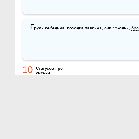
Г
рудь лебедина, походка павлина, очи сокольи, 
бро
10
Статусов про
сиськи