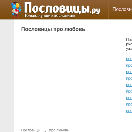
Послов
Пословицы про любовь
По
ру
уж
пр
пр
пр
пр
пр
про
пр
пр
пр
→
Пословицы
про любовь