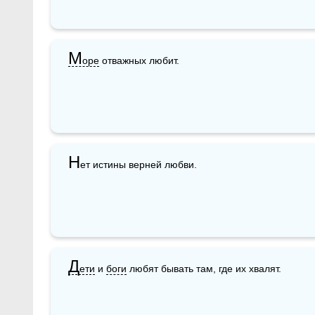
М
оре
 отважных любит.
Н
ет истины верней любви.
Д
ети
 и 
боги
 любят бывать там, где их хвалят.