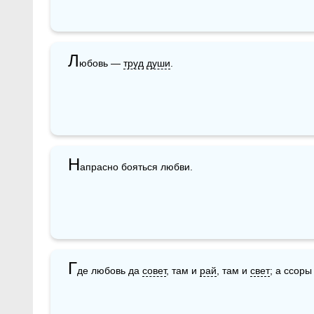
Л
юбовь — 
труд
души
.
Н
апрасно бояться любви. 
Г
де любовь да 
совет
, там и 
рай
, там и 
свет
; а ссоры