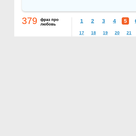
379
фраз про
1
2
3
4
5
любовь
17
18
19
20
21