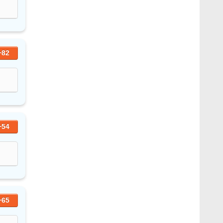
+82
+54
+65