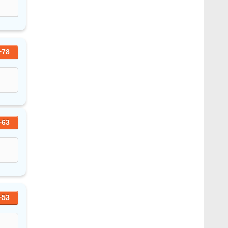
+78
+63
+53