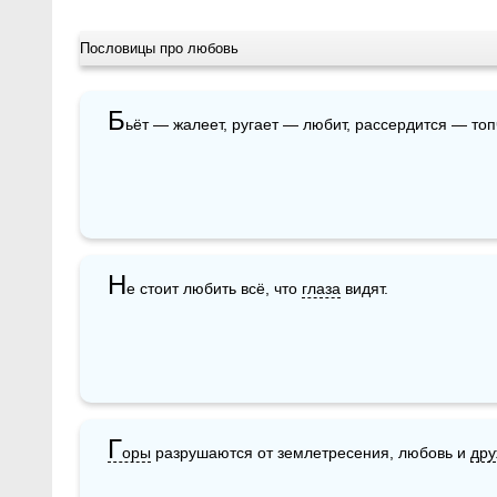
Пословицы про любовь
Б
ьёт — жалеет, ругает — любит, рассердится — топ
Н
е стоит любить всё, что 
глаза
 видят. 
Г
оры
 разрушаются от землетресения, любовь и 
дру