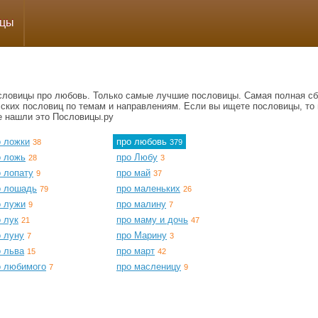
ицы
словицы про любовь. Только самые лучшие пословицы. Самая полная сб
сских пословиц по темам и направлениям. Если вы ищете пословицы, то 
е нашли это Пословицы.ру
о ложки
про любовь
38
379
о ложь
про Любу
28
3
о лопату
про май
9
37
о лошадь
про маленьких
79
26
о лужи
про малину
9
7
 лук
про маму и дочь
21
47
о луну
про Марину
7
3
о льва
про март
15
42
о любимого
про масленицу
7
9