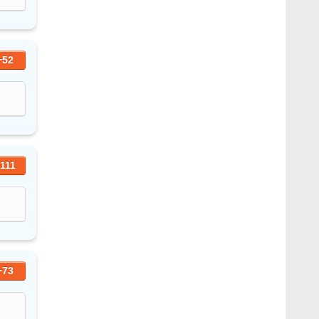
+52
111
+73