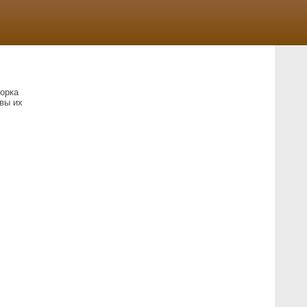
орка
вы их