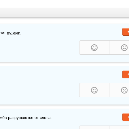
чет 
ногами
.
жба
 разрушаются от 
слова
.