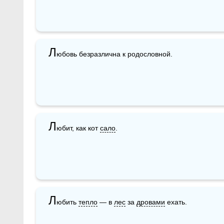
Л
юбовь безразлична к родословной.
Л
юбит, как кот 
сало
.
Л
юбить 
тепло
 — в 
лес
 за 
дровами
 ехать. 