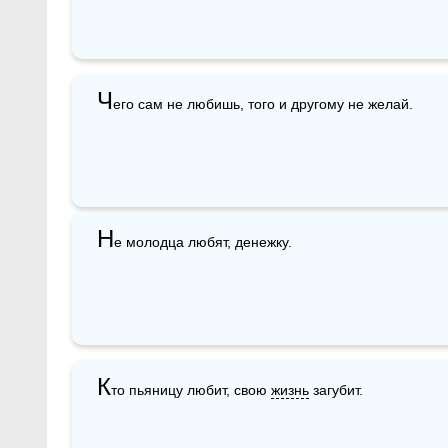
Ч
его сам не любишь, того и другому не желай.
Н
е молодца любят, денежку.
К
то пьяницу любит, свою 
жизнь
 загубит.