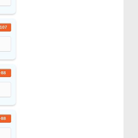
107
+88
+88