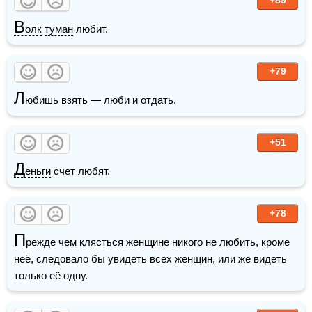
В
олк
туман
 любит. 
+79
Л
юбишь взять — люби и отдать. 
+51
Д
еньги
 счет любят.
+78
П
режде чем клясться женщине никого не любить, кроме 
неё, следовало бы увидеть всех 
женщин
, или же видеть 
только её одну.