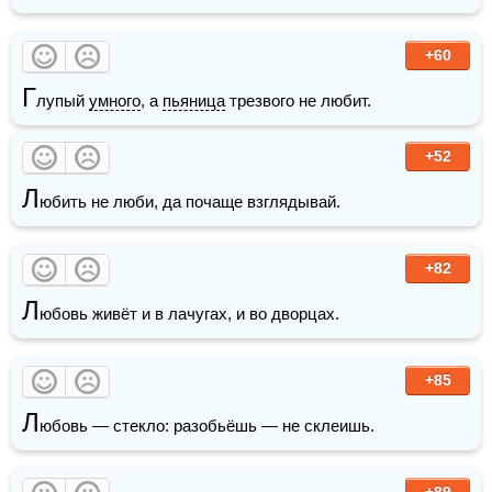
+60
Г
лупый 
умного
, а 
пьяница
 трезвого не любит.
+52
Л
юбить не люби, да почаще взглядывай.
+82
Л
юбовь живёт и в лачугах, и во дворцах. 
+85
Л
юбовь — стекло: разобьёшь — не склеишь.
+89