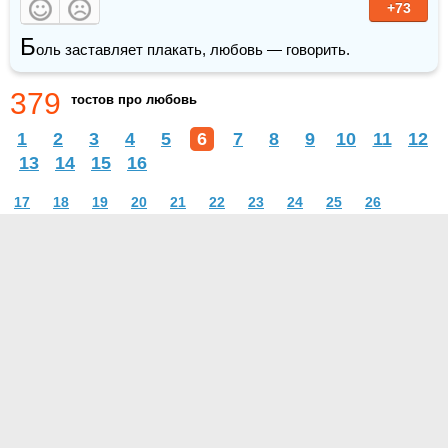
+73
Б
оль заставляет плакать, любовь — говорить. 
379
тостов про любовь
1
2
3
4
5
6
7
8
9
10
11
12
13
14
15
16
17
18
19
20
21
22
23
24
25
26