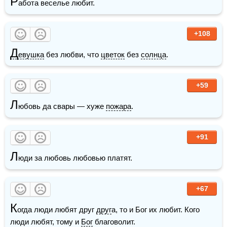
Р
абота веселье любит. 
+108
Д
евушка
 без любви, что 
цветок
 без 
солнца
.
+59
Л
юбовь да свары — хуже 
пожара
. 
+91
Л
юди за любовь любовью платят.
+67
К
огда люди любят друг 
друг
а, то и Бог их любит. Кого 
люди любят, тому и 
Бог
 благоволит. 