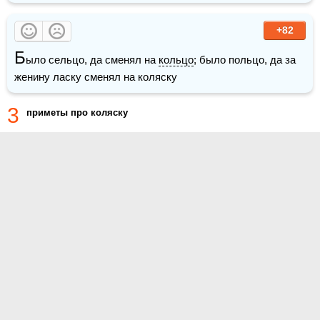
+82
Б
ыло сельцо, да сменял на 
кольцо
; было польцо, да за 
женину ласку сменял на коляску
3
приметы про коляску