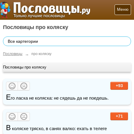
Меню
Пословицы про коляску
Все картегории
→
Пословицы
про коляску
Пословицы про коляску
+93
Е
го ласка не коляска: не сядешь да не поедешь.
+71
В
 коляске тряско, в санях валко: ехать в телеге