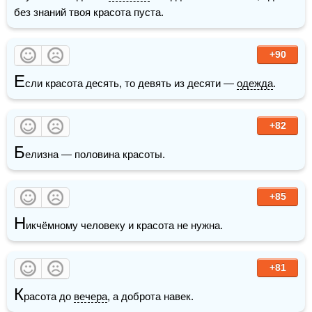
без знаний твоя красота пуста.
+90
Е
сли красота десять, то девять из десяти — 
одежда
.
+82
Б
елизна — половина красоты.
+85
Н
икчёмному человеку и красота не нужна.
+81
К
расота до 
вечера
, а доброта навек.