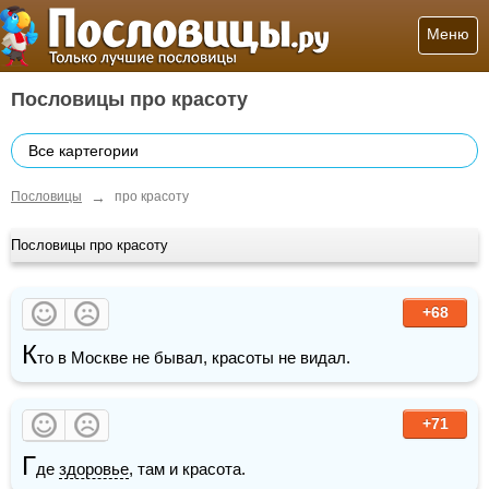
Меню
Пословицы про красоту
Все картегории
→
Пословицы
про красоту
Пословицы про красоту
+68
К
то в Москве не бывал, красоты не видал.
+71
Г
де 
здоровье
, там и красота.