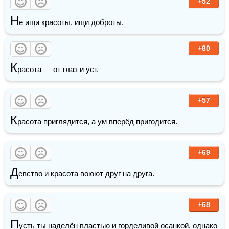
+52
Н
е ищи красоты, ищи доброты.
+80
К
расота — от 
глаз
 и уст.
+57
К
расота приглядится, а ум вперёд пригодится.
+69
Д
евство и красота воюют друг на 
друг
а.
+68
П
усть ты наделён 
властью
 и горделивой осанкой, однако 