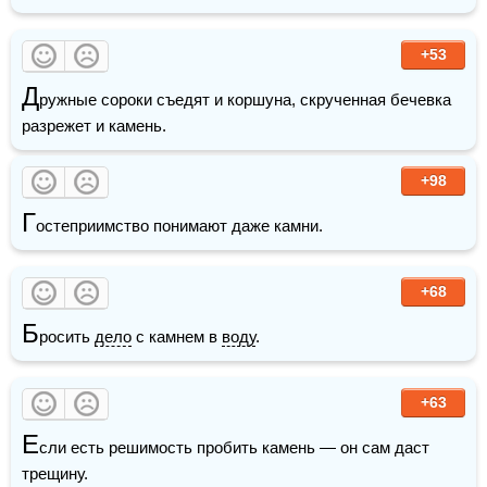
+53
Д
ружные сороки съедят и коршуна, скрученная бечевка 
разрежет и камень.
+98
Г
остеприимство понимают даже камни.
+68
Б
росить 
дело
 с камнем в 
воду
. 
+63
Е
сли есть решимость пробить камень — он сам даст 
трещину.