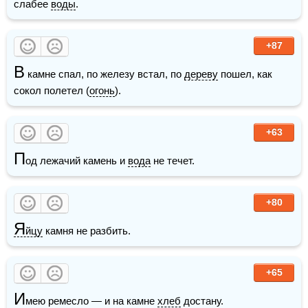
слабее 
воды
.
+87
В
 камне спал, по железу встал, по 
дереву
 пошел, как 
сокол полетел (
огонь
).
+63
П
од лежачий камень и 
вода
 не течет. 
+80
Я
йцу
 камня не разбить.
+65
И
мею ремесло — и на камне 
хлеб
 достану. 