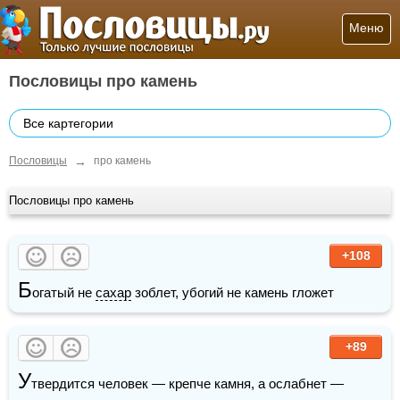
Меню
Пословицы про камень
Все картегории
→
Пословицы
про камень
Пословицы про камень
+108
Б
огатый не 
сахар
 зоблет, убогий не камень гложет
+89
У
твердится человек — крепче камня, а ослабнет — 