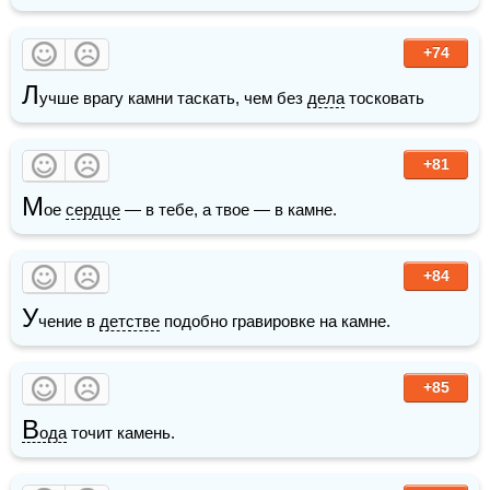
+74
Л
учше врагу камни таскать, чем без 
дела
 тосковать
+81
М
ое 
сердце
 — в тебе, а твое — в камне.
+84
У
чение в 
детстве
 подобно гравировке на камне.
+85
В
ода
 точит камень. 