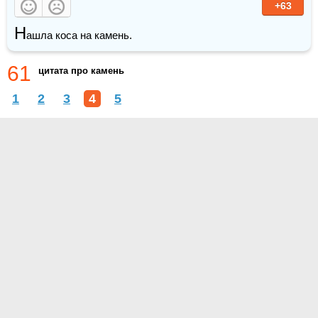
+63
Н
ашла коса на камень.
61
цитата про камень
1
2
3
4
5