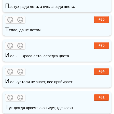
П
астух ради лета, а 
пчела
 ради цвета.
+85
Т
епло
, да не летом.
+75
И
юль — краса лета, середка цвета. 
+64
И
юль устали не знает, все прибирает. 
+61
Т
ут 
дождя
 просят, а он идет, где косят. 