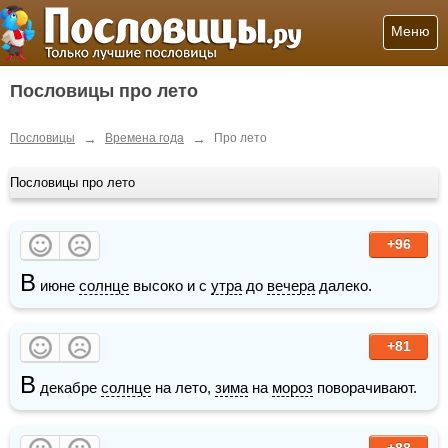
Меню
Пословицы про лето
→
→
Пословицы
Времена года
Про лето
Пословицы про лето
+96
В
 июне 
солнце
 высоко и с 
утра
 до 
вечера
 далеко. 
+81
В
 декабре 
солнце
 на лето, 
зима
 на 
мороз
 поворачивают.
+88