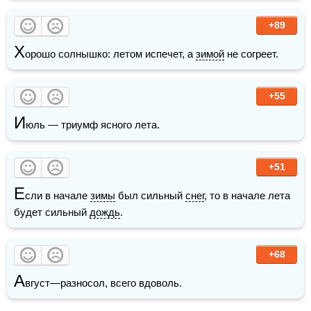
+89
Х
орошо солнышко: летом испечет, а 
зимой
 не согреет.
+55
И
юль — триумф ясного лета.
+51
Е
сли в начале 
зимы
 был сильный 
снег
, то в начале лета 
будет сильный 
дождь
. 
+68
А
вгуст—разносол, всего вдоволь. 