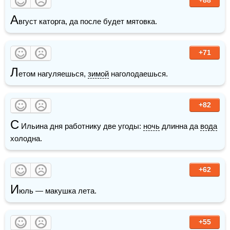
А
вгуст каторга, да после будет мятовка. 
+71
Л
етом нагуляешься, 
зимой
 наголодаешься.
+82
С
 Ильина дня работнику две угоды: 
ночь
 длинна да 
вода
холодна.
+62
И
юль — макушка лета. 
+55