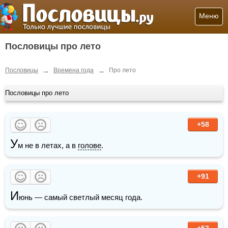
Меню
Пословицы про лето
→
→
Пословицы
Времена года
Про лето
Пословицы про лето
+58
У
м не в летах, а в 
голове
.
+91
И
юнь — самый светлый месяц года.
+53