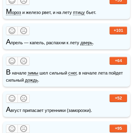
М
ороз
 и железо рвет, и на лету 
птицу
 бьет.
+101
А
прель — капель, распахни к лету 
дверь
.
+64
В
 начале 
зимы
 шел сильный 
снег
, в начале лета пойдет 
сильный 
дождь
. 
+52
А
вгуст припасает утренники (заморозки).
+95