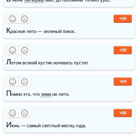
+95
К
расное лето — зеленый покос.
+98
Л
етом всякий кустик ночевать пустит.
+69
П
омни это, что 
зима
 не лето.
+88
И
юнь — самый светлый месяц года.