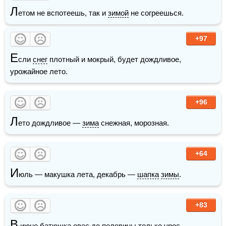
Л
етом не вспотеешь, так и 
зимой
 не согреешься.
+97
Е
сли 
снег
 плотный и мокрый, будет дождливое, 
урожайное лето.
+96
Л
ето дождливое — 
зима
 снежная, морозная.
+64
И
юль — макушка лета, декабрь — 
шапка
зимы
.
+83
В
 июне 
батюшка
 овес до половины только урос. 