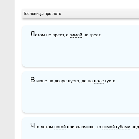
Пословицы про лето
Л
етом не преет, а 
зимой
 не греет.
В
 июне на дворе пусто, да на 
поле
 густо.
Ч
то летом 
ногой
 приволочишь, то 
зимой
губами
 по