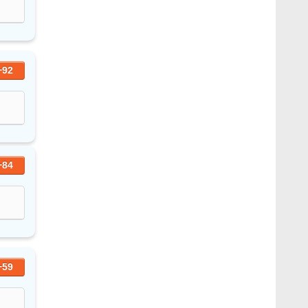
+92
+84
+59