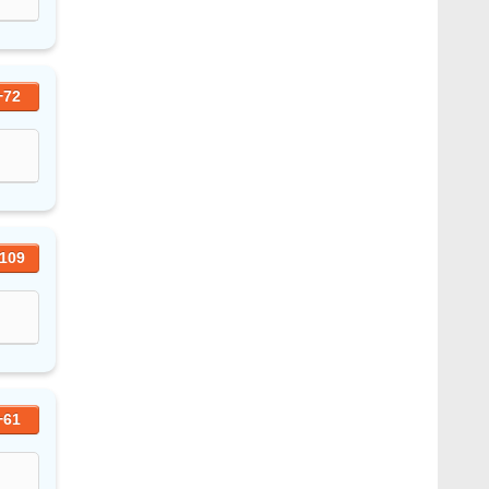
+72
109
+61