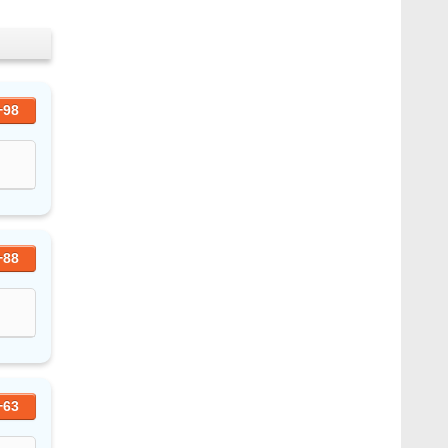
+98
+88
+63