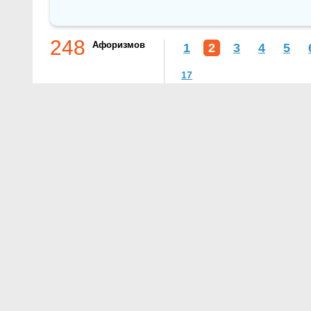
248
Афоризмов
1
2
3
4
5
17