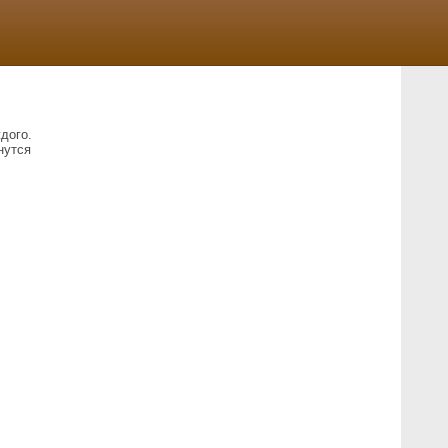
дого.
нутся