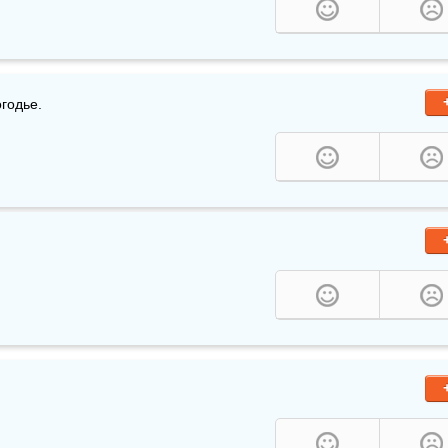
огодье. 