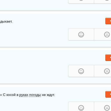
одыхает.
» С косой в 
руках
погоды
 не ждут. 