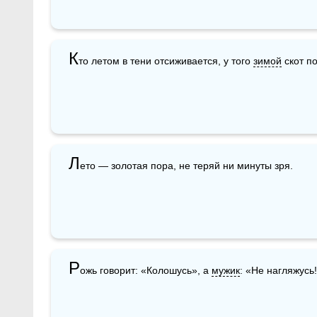
К
то летом в тени отсиживается, у того 
зимой
 скот п
Л
ето — золотая пора, не теряй ни минуты зря.
Р
ожь говорит: «Колошусь», а 
мужик
: «Не нагляжусь!