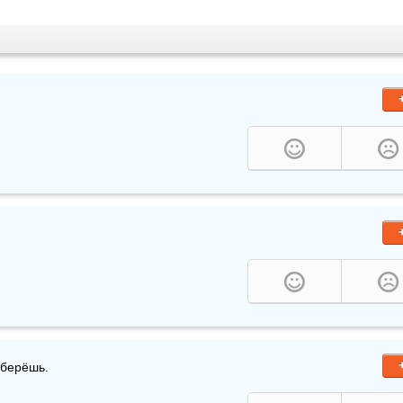
дберёшь.