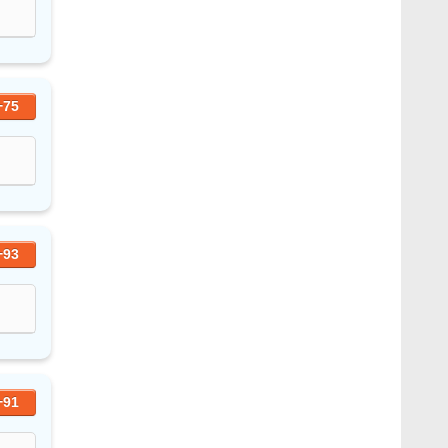
+75
+93
+91