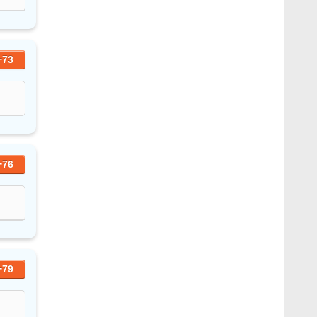
+73
+76
+79