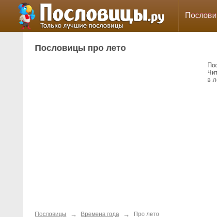
Послов
Пословицы про лето
По
Чит
в л
→
→
Пословицы
Времена года
Про лето