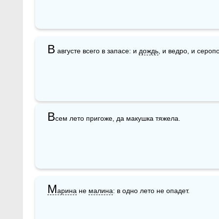
В
 августе всего в запасе: и 
дождь
, и ведро, и сероп
В
сем лето пригоже, да макушка тяжела.
М
арина
 не 
малина
: в одно лето не опадет.