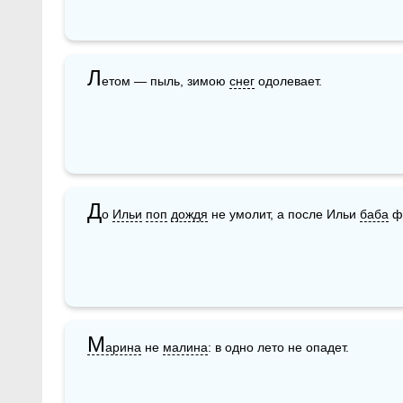
Л
етом — пыль, зимою 
снег
 одолевает. 
Д
о 
Ильи
поп
дождя
 не умолит, а после Ильи 
баба
 ф
М
арина
 не 
малина
: в одно лето не опадет.