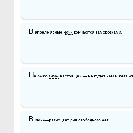
В
 апреле ясные 
ночи
 кончаются заморозками. 
Н
е было 
зимы
 настоящей — не будет нам и лета же
В
 июнь—разноцвет дня свободного нет.