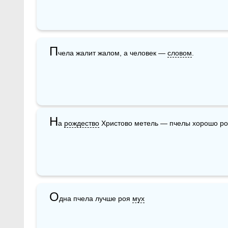
П
чела жалит жалом, а человек — 
словом
.
Н
а 
рождество
 Христово метель — пчелы хорошо рои
О
дна пчела лучше роя 
мух