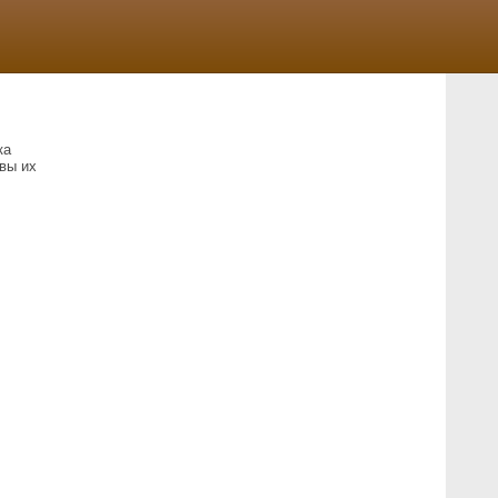
ка
вы их