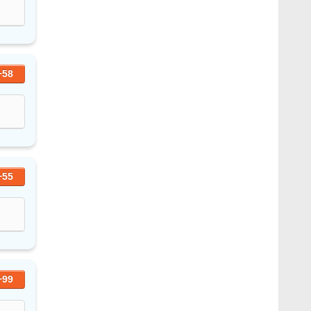
+58
+55
+99