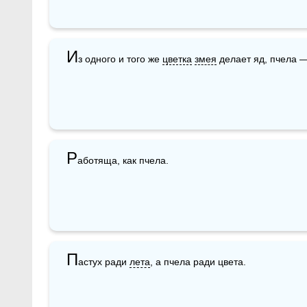
И
з одного и того же 
цветка
змея
 делает яд, пчела 
Р
аботяща, как пчела. 
П
астух ради 
лета
, а пчела ради цвета.