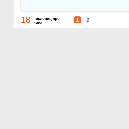
18
пословиц про
1
2
пчел