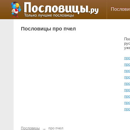
Послов
Пословицы про пчел
По
ру
уж
про
пр
пр
пр
пр
про
про
пр
пр
→
Пословицы
про пчел