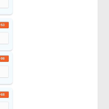
+53
+98
+68