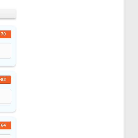
+70
+82
+64