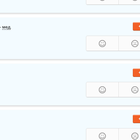
— 
мед
.