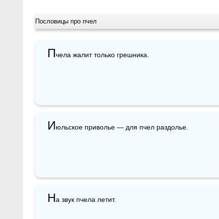
Пословицы про пчел
П
чела жалит только грешника.
И
юльское приволье — для пчел раздолье.
Н
а звук пчела летит. 