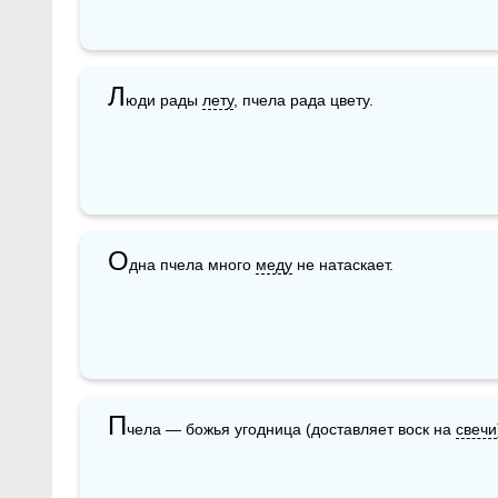
Л
юди рады 
лету
, пчела рада цвету.
О
дна пчела много 
меду
 не натаскает.
П
чела — божья угодница (доставляет воск на 
свечи