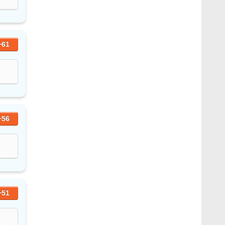
+61
+56
+51