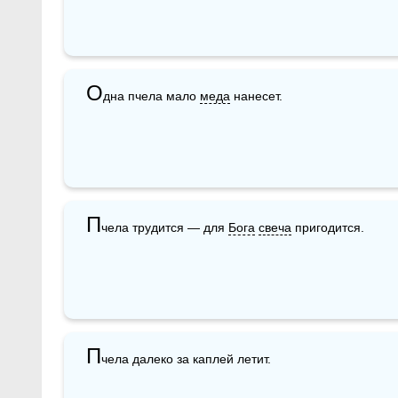
О
дна пчела мало 
меда
 нанесет.
П
чела трудится — для 
Бога
свеча
 пригодится.
П
чела далеко за каплей летит.