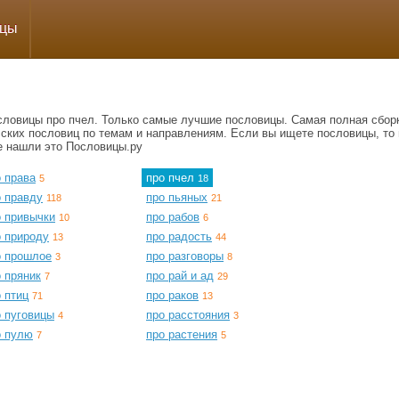
ицы
словицы про пчел. Только самые лучшие пословицы. Самая полная сбор
сских пословиц по темам и направлениям. Если вы ищете пословицы, то 
е нашли это Пословицы.ру
 права
про пчел
5
18
о правду
про пьяных
118
21
о привычки
про рабов
10
6
о природу
про радость
13
44
о прошлое
про разговоры
3
8
 пряник
про рай и ад
7
29
 птиц
про раков
71
13
о пуговицы
про расстояния
4
3
о пулю
про растения
7
5