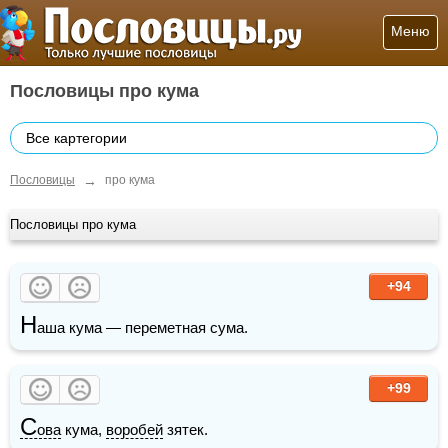
Меню
Пословицы про кума
Все картегории
→
Пословицы
про кума
Пословицы про кума
+94
Н
аша кума — переметная сума.
+99
С
ова
 кума, 
воробей
 зятек.