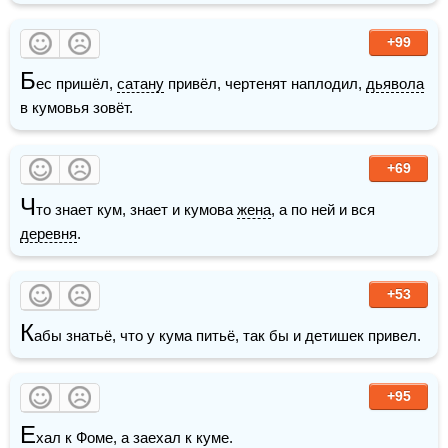
+99
Б
ес пришёл, 
сатану
 привёл, чертенят наплодил, 
дьявола
в кумовья зовёт.
+69
Ч
то знает кум, знает и кумова 
жена
, а по ней и вся 
деревня
.
+53
К
абы знатьё, что у кума питьё, так бы и детишек привел.
+95
Е
хал к Фоме, а заехал к куме.