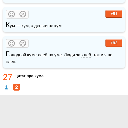
+51
К
ум — кум, а 
деньги
 не кум.
+92
Г
олодной куме хлеб на уме. Люди за 
хлеб
, так и я не 
слеп.
27
цитат про кума
1
2