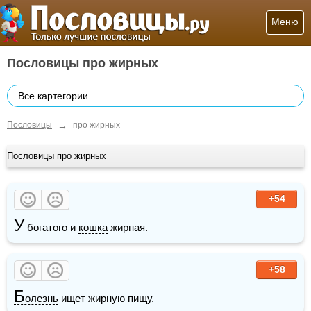
Меню
Пословицы про жирных
Все картегории
→
Пословицы
про жирных
Пословицы про жирных
+54
У
 богатого и 
кошка
 жирная.
+58
Б
олезнь
 ищет жирную пищу.