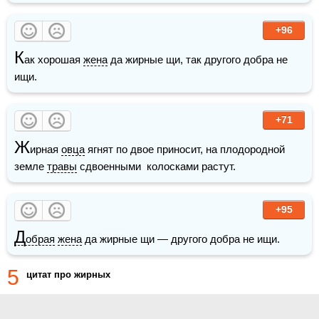
+96
К
ак хорошая 
жена
 да жирные щи, так другого добра не 
ищи. 
+71
Ж
ирная 
овца
 ягнят по двое приносит, на плодородной 
земле 
травы
 сдвоенными  колосками растут.
+95
Д
обрая
жена
 да жирные щи — другого добра не ищи.
5
цитат про жирных