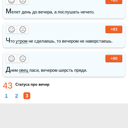
М
елет день до вечера, а послушать нечего.
+83
Ч
то 
утром
 не сделаешь, то вечером не наверстаешь. 
+80
Д
нем 
овец
 паси, вечером шерсть пряди.
43
Статуса про вечер
1
2
3