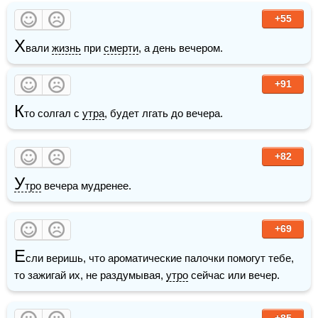
+55
Х
вали 
жизнь
 при 
смерти
, а день вечером.
+91
К
то солгал с 
утра
, будет лгать до вечера.
+82
У
тро
 вечера мудренее.
+69
Е
сли веришь, что ароматические палочки помогут тебе, 
то зажигай их, не раздумывая, 
утро
 сейчас или вечер.
+85