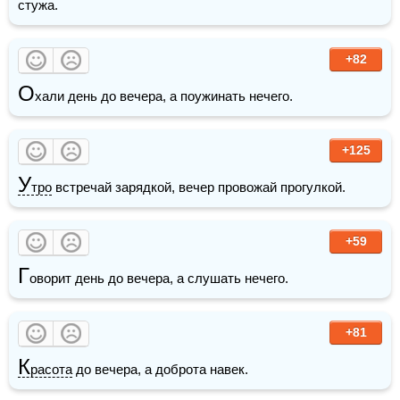
стужа.
+82
О
хали день до вечера, а поужинать нечего.
+125
У
тро
 встречай зарядкой, вечер провожай прогулкой.
+59
Г
оворит день до вечера, а слушать нечего.
+81
К
расота
 до вечера, а доброта навек.