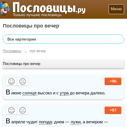
Меню
Пословицы про вечер
Все картегории
→
Пословицы
про вечер
Пословицы про вечер
+96
В
 июне 
солнце
 высоко и с 
утра
 до вечера далеко. 
+87
В
 апреле чудит 
погода
: днем — 
лужи
, а вечером — 