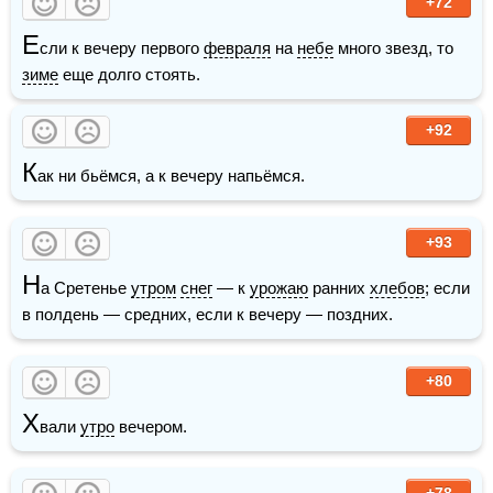
+72
Е
сли к вечеру первого 
февраля
 на 
небе
 много звезд, то 
зиме
 еще долго стоять. 
+92
К
ак ни бьёмся, а к вечеру напьёмся.
+93
Н
а Сретенье 
утром
снег
 — к 
урожаю
 ранних 
хлебов
; если 
в полдень — средних, если к вечеру — поздних. 
+80
Х
вали 
утро
 вечером.
+78