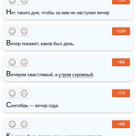
Н
ет такого дня, чтобы за ним не наступил вечер
+104
В
ечер покажет, каков был день.
+66
В
ечером хвастливый, а 
утром
скромный
.
+74
С
ентябрь — вечер года.
+50
К