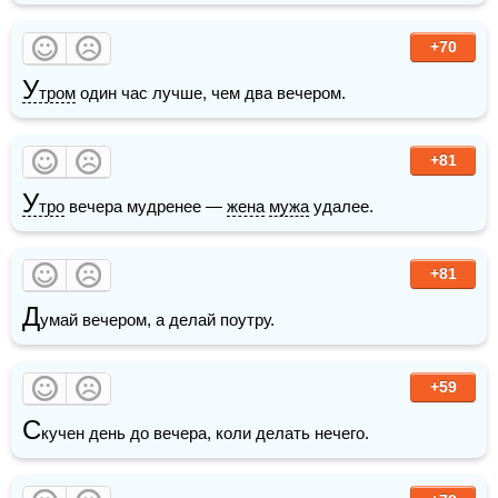
+70
У
тром
 один час лучше, чем два вечером.
+81
У
тро
 вечера мудренее — 
жена
мужа
 удалее.
+81
Д
умай вечером, а делай поутру.
+59
С
кучен день до вечера, коли делать нечего.