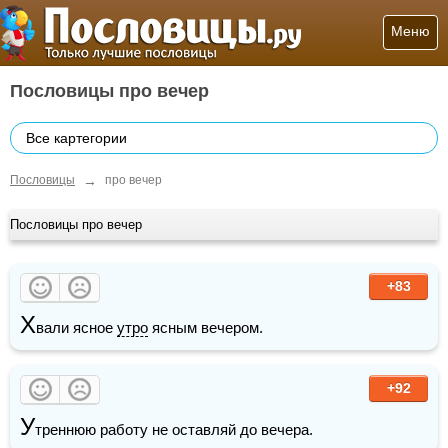
Меню
Пословицы про вечер
Все картегории
→
Пословицы
про вечер
Пословицы про вечер
+83
Х
вали ясное 
утро
 ясным вечером.
+92
У
треннюю работу не оставляй до вечера.