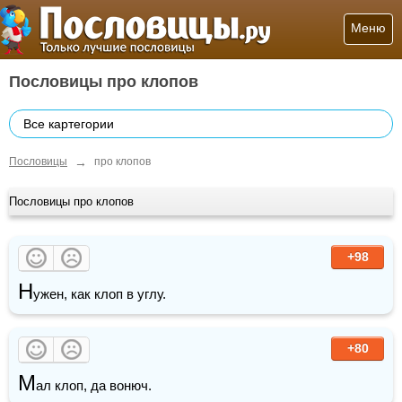
Меню
Пословицы про клопов
Все картегории
→
Пословицы
про клопов
Пословицы про клопов
+98
Н
ужен, как клоп в углу. 
+80
М
ал клоп, да вонюч.