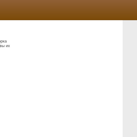
орка
вы их