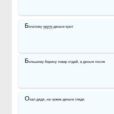
Б
огатому 
черти
 деньги куют
Б
ольшому барину товар отдай, а деньги после
О
хал дядя, на чужие деньги глядя.