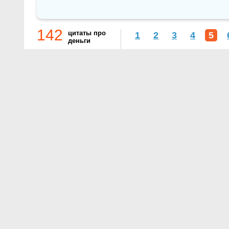
142
цитаты про
1
2
3
4
5
деньги