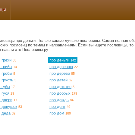
ицы
словицы про деньги. Только самые лучшие пословицы. Самая полная сб
сских пословиц по темам и направлениям. Если вы ищете пословицы, то 
е нашли это Пословицы.ру
 грехи
про деньги
53
142
 грибы
про деревню
14
22
 гробы
про дерево
8
85
 грусть
про детей
3
62
 губы
про детство
17
5
 гуся
про добрых
29
179
о двери
про дождь
17
84
о девушек
про долг
53
49
о деда
про дом
32
180