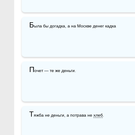
Б
ыла бы догадка, а на Москве денег кадка
П
очет — те же деньги. 
Т
яжба не деньги, а потрава не 
хлеб
.