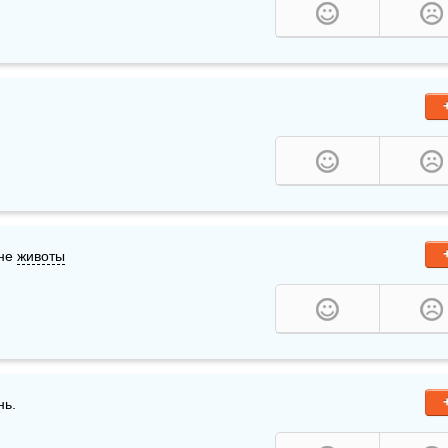
не 
животы
нь.