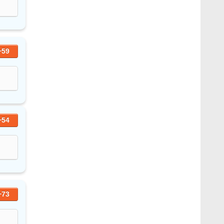
+59
+54
+73