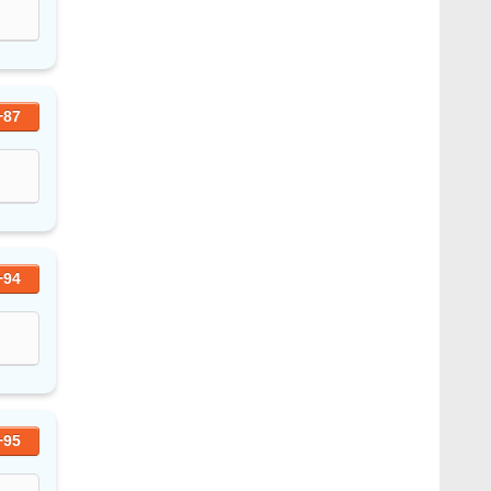
+87
+94
+95