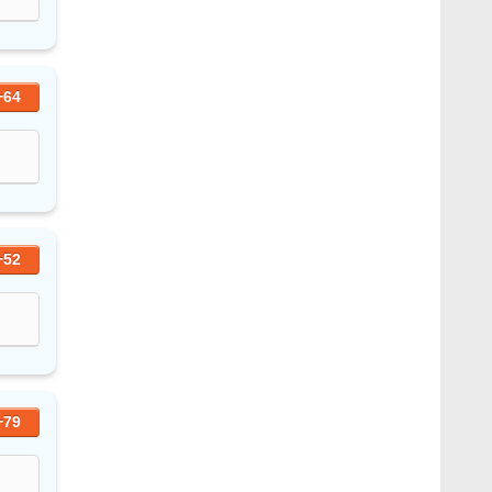
+64
+52
+79