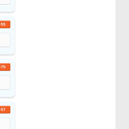
+55
+75
+57