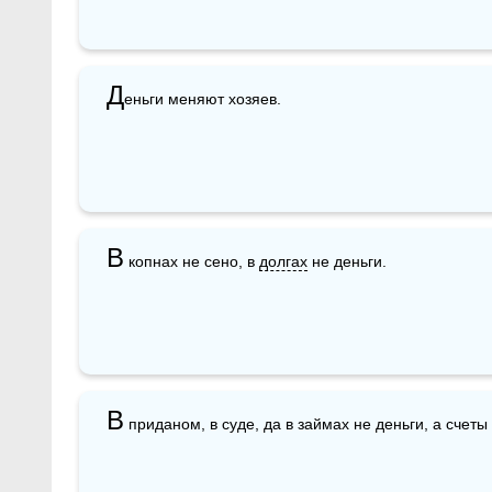
Д
еньги меняют хозяев.
В
 копнах не сено, в 
долгах
 не деньги.
В
 приданом, в суде, да в займах не деньги, а счеты