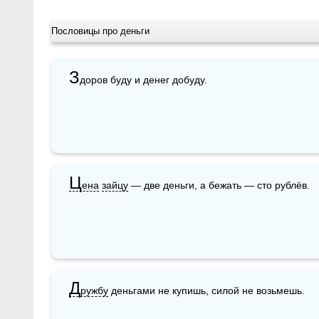
Пословицы про деньги
З
доров буду и денег добуду.
Ц
ена
зайцу
 — две деньги, а бежать — сто рублёв.
Д
ружбу
 деньгами не купишь, силой не возьмешь.