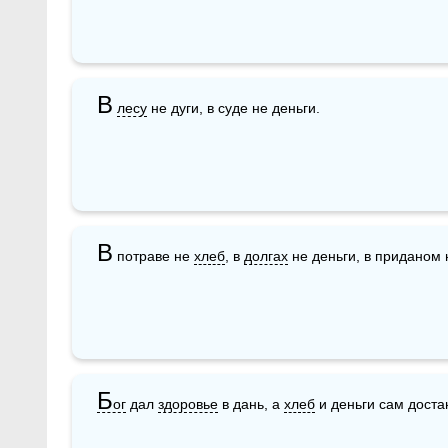
В
лесу
 не дуги, в суде не деньги.
В
 потраве не 
хлеб
, в 
долгах
 не деньги, в приданом 
Б
ог
 дал 
здоровье
 в дань, а 
хлеб
 и деньги сам доста