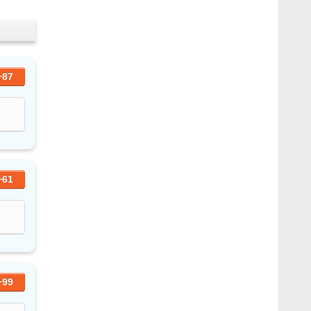
+87
+61
+99