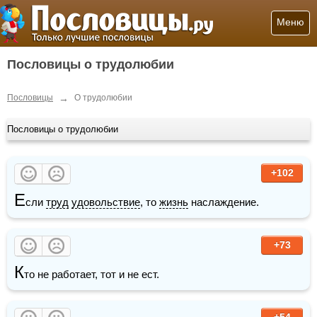
Меню
Пословицы о трудолюбии
→
Пословицы
О трудолюбии
Пословицы о трудолюбии
+102
Е
сли 
труд
удовольствие
, то 
жизнь
 наслаждение.
+73
К
то не работает, тот и не ест.
+54