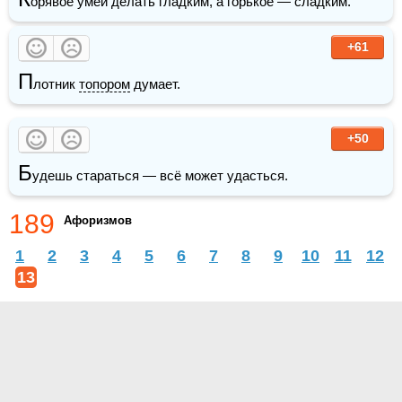
орявое умей делать гладким, а горькое — сладким.
+61
П
лотник 
топором
 думает.
+50
Б
удешь стараться — всё может удасться.
189
Афоризмов
1
2
3
4
5
6
7
8
9
10
11
12
13