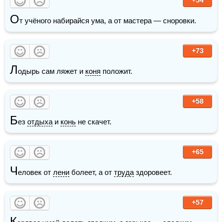
О
т учёного набирайся ума, а от мастера — сноровки.
+73
Л
одырь сам ляжет и 
коня
 положит.
+58
Б
ез 
отдыха
 и 
конь
 не скачет.
+65
Ч
еловек от 
лени
 болеет, а от 
труда
 здоровеет.
+57
К