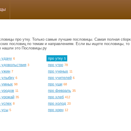
ицы
словицы про утку. Только самые лучшие пословицы. Самая полная сборк
сских пословиц по темам и направлениям. Если вы ищете пословицы, то 
е нашли это Пословицы.ру
о удачу
про утку
6
5
о удовольствия
про утро
3
78
о ужин
про ученых
7
11
о улыбку
про учителей
6
6
о умных
про уши
98
68
о уродов
про февраль
11
35
о урожай
про хлеб
35
412
 успех
про холод
8
20
о усы
про хрен
5
12