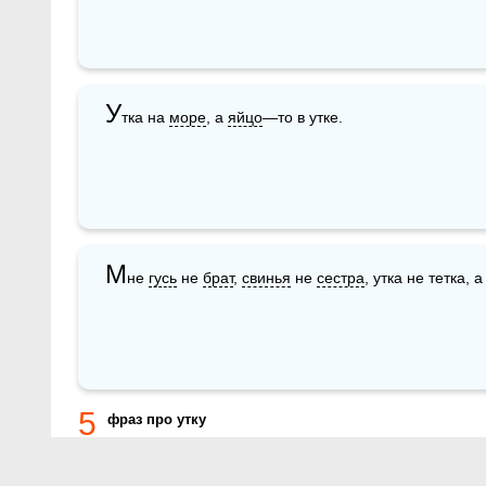
У
тка на 
море
, а 
яйцо
—то в утке.
М
не 
гусь
 не 
брат
, 
свинья
 не 
сестра
, утка не тетка,
5
фраз про утку