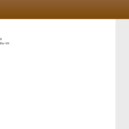
а
вы их