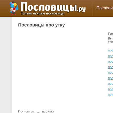
Послов
Пословицы про утку
По
ру
уж
пр
пр
пр
пр
пр
пр
пр
про
пр
→
Пословицы
про утку