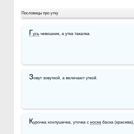
Пословицы про утку
Г
усь
 чевошник, а утка такалка.
З
овут зовуткой, а величают уткой.
К
урочка хохлушечка, уточка с 
носка
 баска (красива