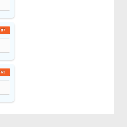
+87
+63