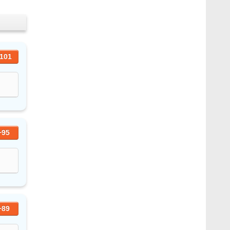
101
+95
+89