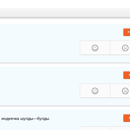
+
), индеечка шулды—булды.