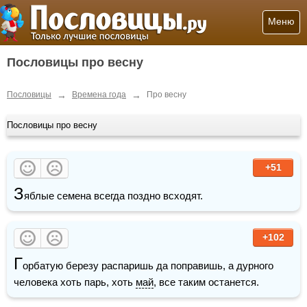
Меню
Пословицы про весну
→
→
Пословицы
Времена года
Про весну
Пословицы про весну
+51
З
яблые семена всегда поздно всходят.
+102
Г
орбатую березу распаришь да поправишь, а дурного 
человека хоть парь, хоть 
май
, все таким останется.