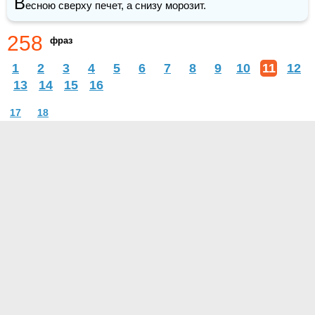
В
есною сверху печет, а снизу морозит.
258
фраз
1
2
3
4
5
6
7
8
9
10
11
12
13
14
15
16
17
18