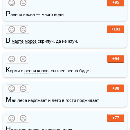
+95
Р
анняя весна — много 
воды
.
+101
В
марте
мороз
 скрипуч, да не жгуч.
+54
К
орми с 
осени
коров
, сытнее весна будет.
+88
М
ай
леса
 наряжает и 
лето
 в 
гости
 поджидает. 
+77
Н
е земля плоха, а сеятель плох.