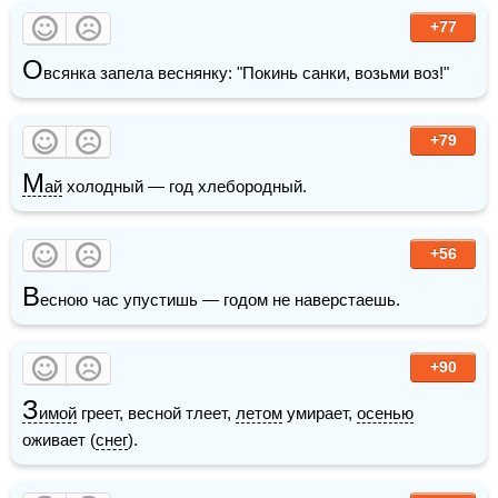
+77
О
всянка запела веснянку: "Покинь санки, возьми воз!"
+79
М
ай
 холодный — год хлебородный.
+56
В
есною час упустишь — годом не наверстаешь. 
+90
З
имой
 греет, весной тлеет, 
летом
 умирает, 
осенью
оживает (
снег
).