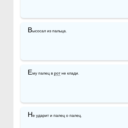
В
ысосал из пальца.
Е
му палец в 
рот
 не клади.
Н
е ударит и палец о палец. 