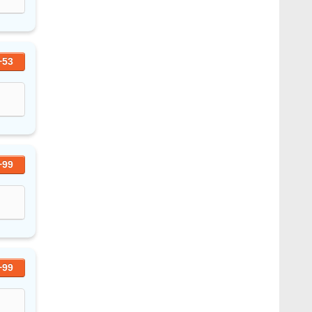
+53
+99
+99