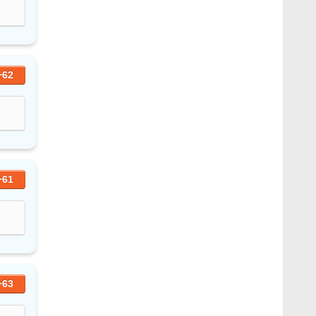
+62
+61
+63