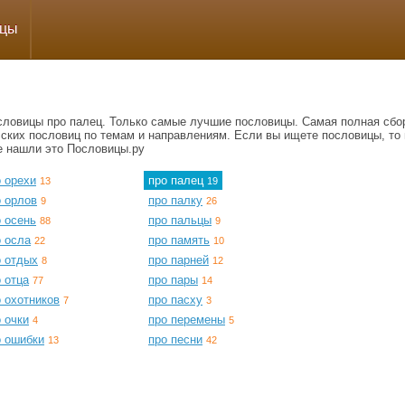
ицы
словицы про палец. Только самые лучшие пословицы. Самая полная сбо
сских пословиц по темам и направлениям. Если вы ищете пословицы, то 
е нашли это Пословицы.ру
 орехи
про палец
13
19
о орлов
про палку
9
26
 осень
про пальцы
88
9
о осла
про память
22
10
о отдых
про парней
8
12
 отца
про пары
77
14
 охотников
про пасху
7
3
 очки
про перемены
4
5
о ошибки
про песни
13
42