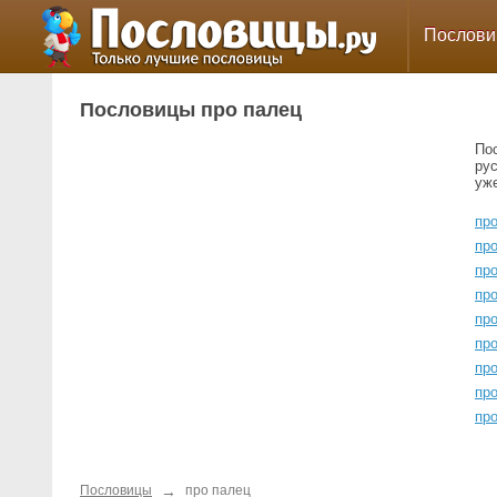
Послов
Пословицы про палец
По
ру
уж
про
пр
про
пр
пр
про
про
про
пр
→
Пословицы
про палец