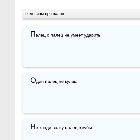
Пословицы про палец
П
алец о палец не умеет ударить. 
О
дин палец не кулак.
Н
е клади 
волку
 палец в 
зубы
.