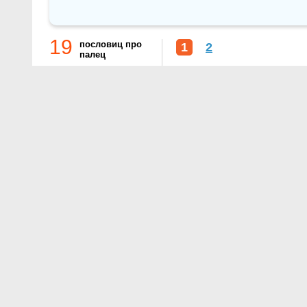
19
пословиц про
1
2
палец