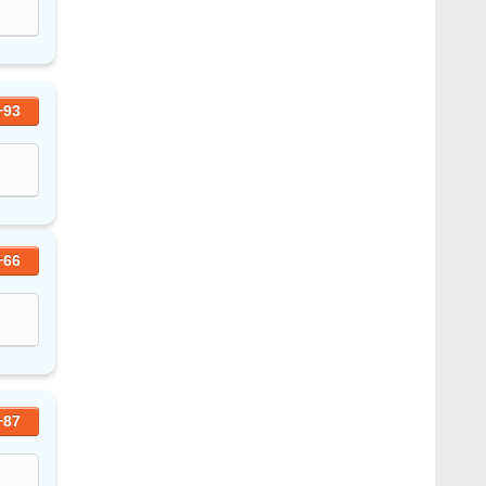
+93
+66
+87