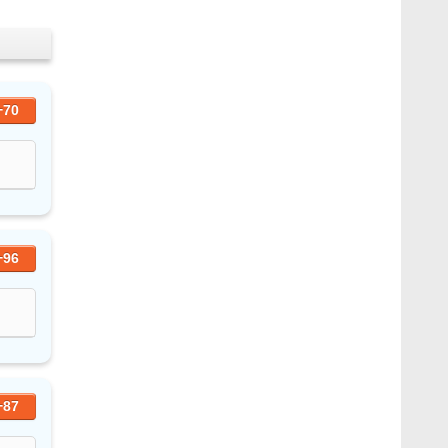
+70
+96
+87