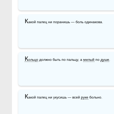
К
акой палец ни поранишь — боль одинакова.
К
ольцо
 должно быть по пальцу, а 
милый
 по 
душе
.
К
акой палец ни укусишь — всей 
руке
 больно.