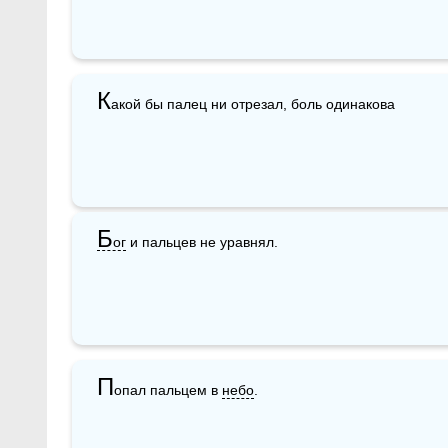
К
акой бы палец ни отрезал, боль одинакова
Б
ог
 и пальцев не уравнял.
П
опал пальцем в 
небо
.