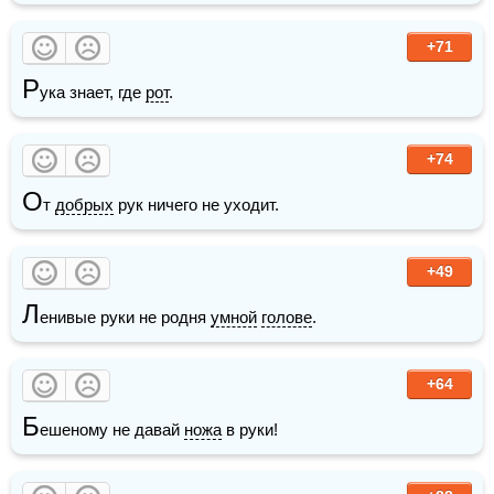
+71
Р
ука знает, где 
рот
.
+74
О
т 
добрых
 рук ничего не уходит.
+49
Л
енивые руки не родня 
умной
голове
.
+64
Б
ешеному не давай 
ножа
 в руки!