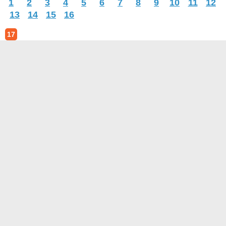
1
2
3
4
5
6
7
8
9
10
11
12
13
14
15
16
17
О проекте
Контакты
Условия использования