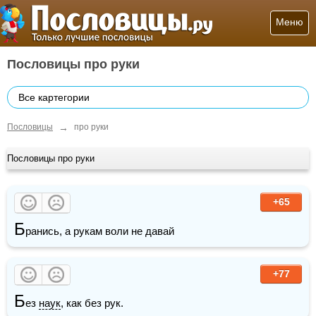
Меню
Пословицы про руки
Все картегории
→
Пословицы
про руки
Пословицы про руки
+65
Б
ранись, а рукам воли не давай
+77
Б
ез 
наук
, как без рук.