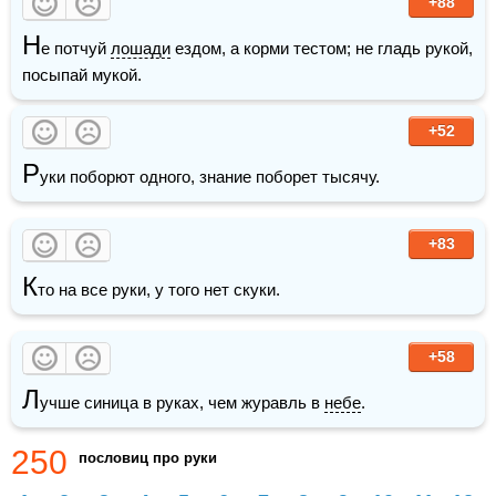
+88
Н
е потчуй 
лошади
 ездом, а корми тестом; не гладь рукой, 
посыпай мукой.
+52
Р
уки поборют одного, знание поборет тысячу.
+83
К
то на все руки, у того нет скуки.
+58
Л
учше синица в руках, чем журавль в 
небе
.
250
пословиц про руки