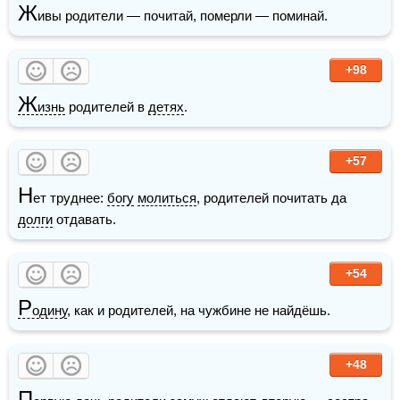
Ж
ивы родители — почитай, померли — поминай.
+98
Ж
изнь
 родителей в 
детях
.
+57
Н
ет труднее: 
богу
молиться
, родителей почитать да 
долги
 отдавать.
+54
Р
одину
, как и родителей, на чужбине не найдёшь.
+48
П