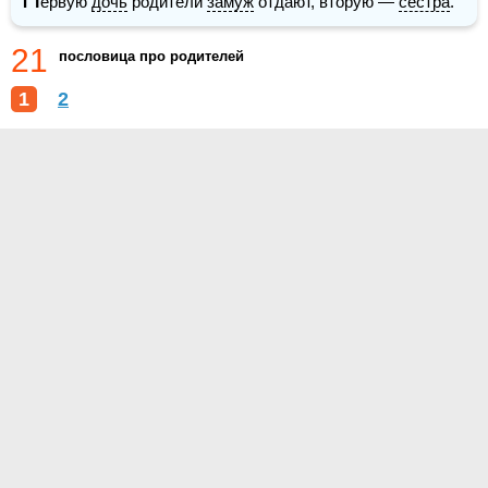
ервую 
дочь
 родители 
замуж
 отдают, вторую — 
сестра
.
21
пословица про родителей
1
2
О проекте
Контакты