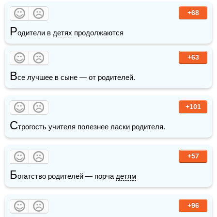
+68
Р
одители в 
детях
 продолжаются
+63
В
се лучшее в сыне — от родителей.
+101
С
трогость 
учителя
 полезнее ласки родителя.
+57
Б
огатство родителей — порча 
детям
+96