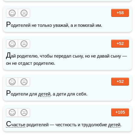
+58
Р
одителей не только уважай, а и помогай им.
+52
Д
ай родителю, чтобы передал сыну, но не давай сыну — 
он не отдаст родителю.
+52
Р
одители для 
детей
, а дети для себя.
+105
С
частье
 родителей — честность и трудолюбие 
детей
.