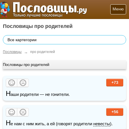
Меню
Пословицы про родителей
Все картегории
→
Пословицы
про родителей
Пословицы про родителей
+73
Н
аши родители — не гонители.
+56
Н
е нам с ним жить, а ей (говорят родители 
невесты
).